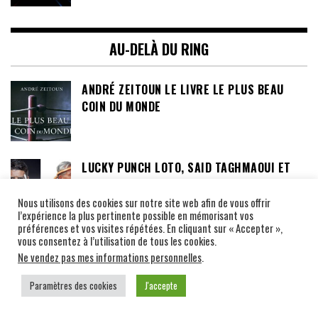
AU-DELÀ DU RING
ANDRÉ ZEITOUN LE LIVRE LE PLUS BEAU
COIN DU MONDE
LUCKY PUNCH LOTO, SAID TAGHMAOUI ET
MAITRE YODTONG
Nous utilisons des cookies sur notre site web afin de vous offrir
l’expérience la plus pertinente possible en mémorisant vos
préférences et vos visites répétées. En cliquant sur « Accepter »,
vous consentez à l’utilisation de tous les cookies.
EXPO PHOTO VENEZ DECOUVRIR LE MUAY
Ne vendez pas mes informations personnelles
.
THAI AUTHENTIQUE À TRAVERS 100 PHOTOS
AU CLUB LE SIT OJ INTER À TOULOUSE 31
Paramètres des cookies
J'accepte