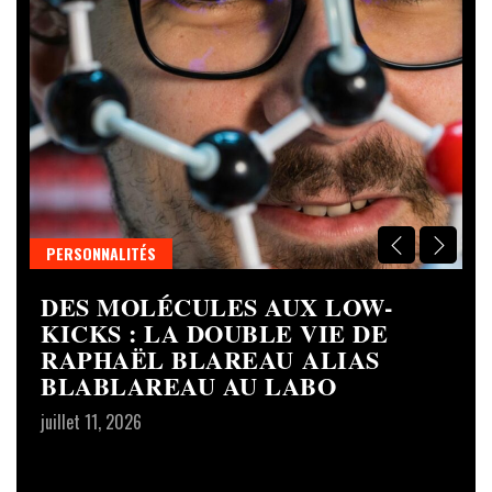
PERSONNALITÉS
C
DES MOLÉCULES AUX LOW-
S
R
KICKS : LA DOUBLE VIE DE
D
RAPHAËL BLAREAU ALIAS
L
BLABLAREAU AU LABO
S
C
juillet 11, 2026
T
ju