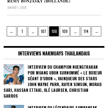
REMY BONJASKY (HOLLANDE)
JANVIER 1, 2008
Pagination
Page
Page
Page
Page
Page
←
1
…
107
108
109
…
114
→
des
publications
INTERVIEWS NAKMUAYS THAILANDAIS
INTERVIEW DU CHAMPION NUENGTRAKAN
POR MUANG UBON SURNOMMÉ « LE BOXEUR
GÉANT D’UBON », VAINQUEUR DES STARS
JOHN WAYNE PARR, RAYEN SIMSON, MORAD
SARI, HASSAN ETTAKI, OLÉ LAURSEN, CHRISTIAN
GARROS
INTERVIEW DU LÉGENDAIRE SAMRANSAK