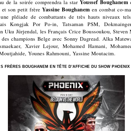
Youssef Boughanem
au de la soirée comprendra la star
e
Yassine Boughanem
 et son petit frère
en combat co-mai
’une pléiade de combattants de très hauts niveaux tel
dais
Kongjak Por Po-in, Tatsaman PSM, Dokmainge
en Uku Jürjendal, les Français Crice Boussoukou, Steven
a des champions Belge avec Sonny Dagread
.
Alka Matewa
smaekaer, Xavier Lejour, Mohamed Hamani, Mohame
Moutjahide, Younes Rahmouni, Yassine Moutacim.
ES FRÈRES BOUGHANEM EN TÊTE D’AFFICHE DU SHOW PHOENIX 