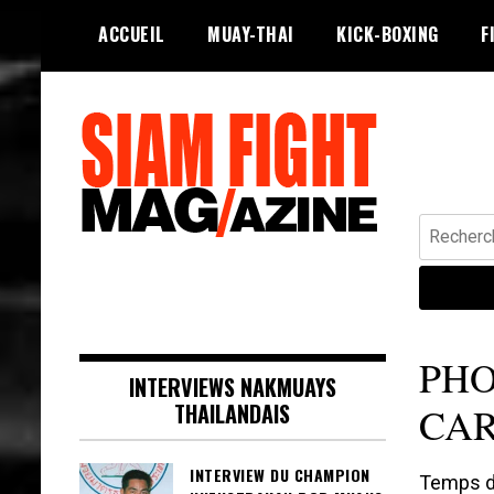
Skip
ACCUEIL
MUAY-THAI
KICK-BOXING
F
to
content
Recherche
Siam Fight Mag le magazine web qui
SIAM FIGHT MAG
fait vivre le Muay Thaï.
PHO
INTERVIEWS NAKMUAYS
THAILANDAIS
CA
INTERVIEW DU CHAMPION
Temps de