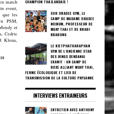
n match
CHAMPION THAÏLANDAIS !
n event,
SOR ORADEE GYM, LE
s que les
CAMP DE MADAME ORADEE
rn PSM,
NOINUM, PROFESSEUR DE
 Mendy et
MUAY THAI ET DE KRABI
, Cedric
KRABONG
d Kloua,
LE KIETPHATHARAPHAN
GYM DE L’ANCIENNE STAR
DES RINGS DENDANAI
10
EKAWIT : UN CAMP DE
BOXE ALLIANT MUAY THAI,
FERME ÉCOLOGIQUE ET LIEU DE
TRANSMISSION DE LA CULTURE PAYSANNE
INTERVIEWS ENTRAINEURS
ENTRETIEN AVEC ANTHONY