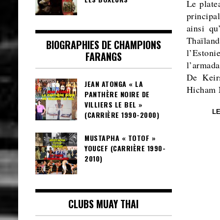
Le plate
principal
ainsi qu
Thaïlan
BIOGRAPHIES DE CHAMPIONS
l’Estoni
FARANGS
l’armad
De Keir
JEAN ATONGA « LA
Hicham 
PANTHÈRE NOIRE DE
VILLIERS LE BEL »
L
(CARRIÈRE 1990-2000)
MUSTAPHA « TOTOF »
YOUCEF (CARRIÈRE 1990-
2010)
CLUBS MUAY THAI