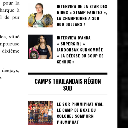
 pour la
INTERVIEW DE LA STAR DES
barque à
RINGS « STAMP FAIRTEX »,
el de pur
LA CHAMPIONNE A 300
000 DOLLARS !
es, situé
INTERVIEW D’ANNA
omptueuse
« SUPERGIRL »
JAROONSAK SURNOMMÉE
e dixième
« LA DÉESSE DU COUP DE
GENOUX »
 deejays,
e.
CAMPS THAILANDAIS RÉGION
SUD
LE SOR PHUMIPHAT GYM,
LE CAMP DE BOXE DU
COLONEL SOMPORN
PHUMIPHAT