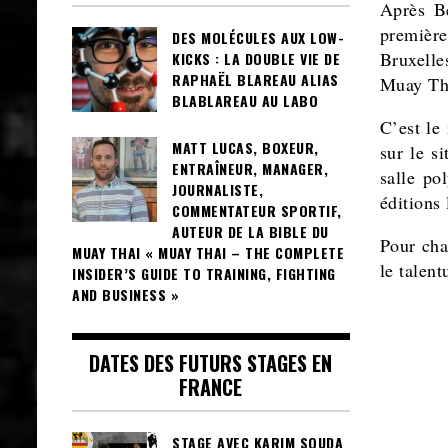
Après B
première
DES MOLÉCULES AUX LOW-
Bruxelle
KICKS : LA DOUBLE VIE DE
RAPHAËL BLAREAU ALIAS
Muay Tha
BLABLAREAU AU LABO
C’est le
MATT LUCAS, BOXEUR,
sur le s
ENTRAÎNEUR, MANAGER,
salle po
JOURNALISTE,
éditions
COMMENTATEUR SPORTIF,
AUTEUR DE LA BIBLE DU
Pour cha
MUAY THAI « MUAY THAI – THE COMPLETE
le talen
INSIDER’S GUIDE TO TRAINING, FIGHTING
AND BUSINESS »
DATES DES FUTURS STAGES EN
FRANCE
STAGE AVEC KARIM SOUDA