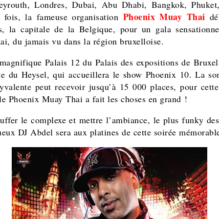
eyrouth, Londres, Dubai, Abu Dhabi, Bangkok, Phuket,
Phoenix Muay Thai
 fois, la fameuse organisation
dé
s, la capitale de la Belgique, pour un gala sensationn
i, du jamais vu dans la région bruxelloise.
 magnifique Palais 12 du Palais des expositions de Bruxell
ite du Heysel, qui accueillera le show Phoenix 10. La s
lyvalente peut recevoir jusqu’à 15 000 places, pour cett
 le Phoenix Muay Thai a fait les choses en grand !
uffer le complexe et mettre l’ambiance, le plus funky des
tueux DJ Abdel sera aux platines de cette soirée mémorabl