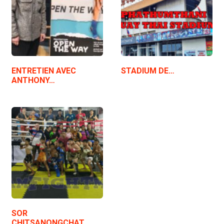
ENTRETIEN AVEC
STADIUM DE…
ANTHONY…
SOR
CHITSANONGCHAT…