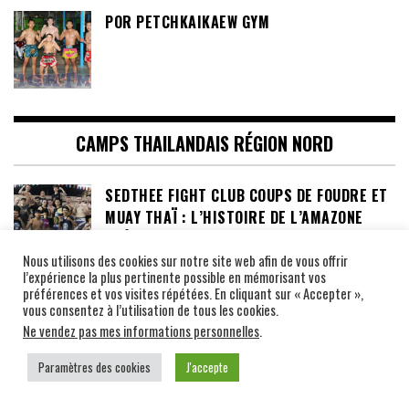
POR PETCHKAIKAEW GYM
CAMPS THAILANDAIS RÉGION NORD
SEDTHEE FIGHT CLUB COUPS DE FOUDRE ET
MUAY THAÏ : L’HISTOIRE DE L’AMAZONE
SUÉDOISE QUI A CONQUIS LE CŒUR D’UN
CHAMPION THAÏLANDAIS !
Nous utilisons des cookies sur notre site web afin de vous offrir
l’expérience la plus pertinente possible en mémorisant vos
préférences et vos visites répétées. En cliquant sur « Accepter »,
SOR ORADEE GYM, LE CAMP DE MADAME
vous consentez à l’utilisation de tous les cookies.
ORADEE NOINUM, PROFESSEUR DE MUAY
Ne vendez pas mes informations personnelles
.
THAI ET DE KRABI KRABONG
Paramètres des cookies
J'accepte
LE KIETPHATHARAPHAN GYM DE L’ANCIENNE