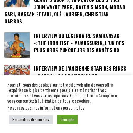
GÉANT D’UBON », VAINQUEUR DES STARS
JOHN WAYNE PARR, RAYEN SIMSON, MORAD
SARI, HASSAN ETTAKI, OLÉ LAURSEN, CHRISTIAN
GARROS
INTERVIEW DU LÉGENDAIRE SAMRANSAK
« THE IRON FIST » MUANGSURIN, L’UN DES
PLUS GROS PUNCHEURS DES ANNÉES 80
INTERVIEW DE L’ANCIENNE STAR DES RINGS
« SAKAPETH SOR SAKULPHAN »
Nous utilisons des cookies sur notre site web afin de vous offrir
l’expérience la plus pertinente possible en mémorisant vos
préférences et vos visites répétées. En cliquant sur « Accepter »,
vous consentez à l’utilisation de tous les cookies.
CAMPS THAILANDAIS RÉGION BANGKOK
Ne vendez pas mes informations personnelles
.
Paramètres des cookies
J'accepte
SOR CHITSANONGCHAT GYM, BOXE, FOI ET
FAMILLE A BANGKOK !