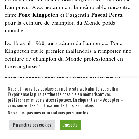
Lumpinee. Avec notamment la mémorable rencontre
Pone Kingpetch
Pascal Perez
entre
et l’argentin
pour la ceinture de champion du Monde poids
mouche.
Le 16 avril 1960, au stadium du Lumpinee, Pone
Kingpetch fut le premier thaïlandais a remporter une
ceinture de champion du Monde professionnel en
boxe anglaise !
PONE KINGPETCH PREMIER CHAMPION DU MONDE AU
STADIUM DU LUMPINEE
Nous utilisons des cookies sur notre site web afin de vous offrir
l’expérience la plus pertinente possible en mémorisant vos
préférences et vos visites répétées. En cliquant sur « Accepter »,
vous consentez à l’utilisation de tous les cookies.
Ne vendez pas mes informations personnelles
.
Paramètres des cookies
J'accepte