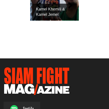
Kamel Khemili &
Kamel Jemel
Spotify