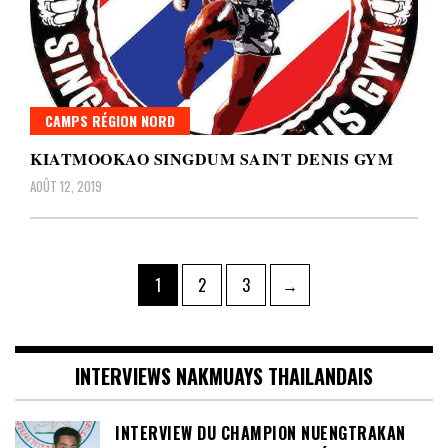
CAMPS RÉGION NORD
KIATMOOKAO SINGDUM SAINT DENIS GYM
AOÛT 12, 2019
Pagination
Page
Page
Page
1
2
3
→
des
publications
INTERVIEWS NAKMUAYS THAILANDAIS
INTERVIEW DU CHAMPION NUENGTRAKAN