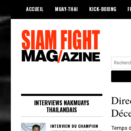
Skip
ACCUEIL
MUAY-THAI
KICK-BOXING
F
to
content
Recherche
Siam Fight Mag le magazine web qui
SIAM FIGHT MAG
fait vivre le Muay Thaï.
Dire
INTERVIEWS NAKMUAYS
THAILANDAIS
Déce
INTERVIEW DU CHAMPION
Temps de