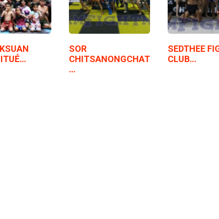
OKSUAN
SOR
SEDTHEE FI
SITUÉ…
CHITSANONGCHAT
CLUB…
…