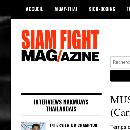
Skip
ACCUEIL
MUAY-THAI
KICK-BOXING
F
to
content
Recherche
Siam Fight Mag le magazine web qui
SIAM FIGHT MAG
fait vivre le Muay Thaï.
MUS
INTERVIEWS NAKMUAYS
THAILANDAIS
(Car
INTERVIEW DU CHAMPION
Temps de