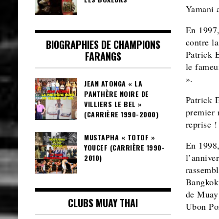
Yamani a
En 1997,
contre l
BIOGRAPHIES DE CHAMPIONS
Patrick E
FARANGS
le fameu
».
JEAN ATONGA « LA
PANTHÈRE NOIRE DE
Patrick 
VILLIERS LE BEL »
premier 
(CARRIÈRE 1990-2000)
reprise !
MUSTAPHA « TOTOF »
En 1998,
YOUCEF (CARRIÈRE 1990-
l’annive
2010)
rassembl
Bangkok.
de Muay 
CLUBS MUAY THAI
Ubon Po