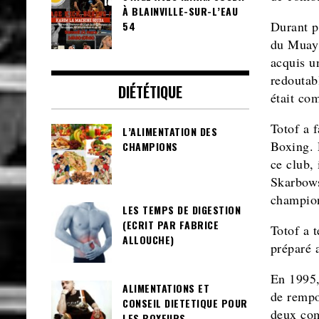
À BLAINVILLE-SUR-L’EAU
Durant p
54
du Muay 
acquis u
redoutabl
DIÉTÉTIQUE
était co
Totof a 
L’ALIMENTATION DES
Boxing. 
CHAMPIONS
ce club,
Skarbows
champion
LES TEMPS DE DIGESTION
(ECRIT PAR FABRICE
Totof a 
ALLOUCHE)
préparé 
En 1995,
ALIMENTATIONS ET
de rempo
CONSEIL DIETETIQUE POUR
deux com
LES BOXEURS