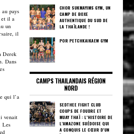
CHOR SUKMAYIMS GYM, UN
s au pays
CAMP DE BOXE
et il a
AUTHENTIQUE DU SUD DE
nu un
LA THAÏLANDE !
saire, il
POR PETCHKAIKAEW GYM
am Derek
n. Dans
es
CAMPS THAILANDAIS RÉGION
NORD
e qui l’a
SEDTHEE FIGHT CLUB
COUPS DE FOUDRE ET
i venait
MUAY THAÏ : L’HISTOIRE DE
L’AMAZONE SUÉDOISE QUI
. Les
A CONQUIS LE CŒUR D’UN
ed