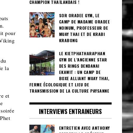
CHAMPION THAÏLANDAIS !
SOR ORADEE GYM, LE
bats
CAMP DE MADAME ORADEE
n.
NOINUM, PROFESSEUR DE
it pour
MUAY THAI ET DE KRABI
Viking
KRABONG
LE KIETPHATHARAPHAN
GYM DE L’ANCIENNE STAR
 du
DES RINGS DENDANAI
e la
EKAWIT : UN CAMP DE
BOXE ALLIANT MUAY THAI,
FERME ÉCOLOGIQUE ET LIEU DE
TRANSMISSION DE LA CULTURE PAYSANNE
re et
de
INTERVIEWS ENTRAINEURS
 soirée
 Phet
ENTRETIEN AVEC ANTHONY