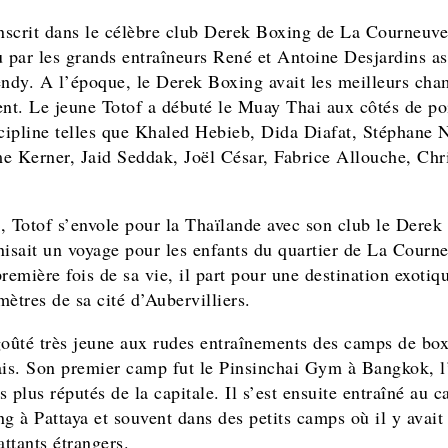
inscrit dans le célèbre club Derek Boxing de La Courneuv
u par les grands entraîneurs René et Antoine Desjardins as
dy. A l’époque, le Derek Boxing avait les meilleurs cha
t. Le jeune Totof a débuté le Muay Thai aux côtés de po
scipline telles que Khaled Hebieb, Dida Diafat, Stéphane 
e Kerner, Jaid Seddak, Joël César, Fabrice Allouche, Chri
, Totof s’envole pour la Thaïlande avec son club le Derek
nisait un voyage pour les enfants du quartier de La Courn
remière fois de sa vie, il part pour une destination exotiq
ètres de sa cité d’Aubervilliers.
goûté très jeune aux rudes entraînements des camps de bo
ais. Son premier camp fut le Pinsinchai Gym à Bangkok, l
 plus réputés de la capitale. Il s’est ensuite entraîné au 
g à Pattaya et souvent dans des petits camps où il y avait
ttants étrangers.