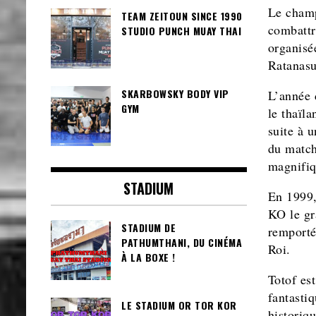
Le champ
TEAM ZEITOUN SINCE 1990
combattr
STUDIO PUNCH MUAY THAI
organisé
Ratanasu
SKARBOWSKY BODY VIP
L’année d
GYM
le thaïl
suite à 
du match
magnifiq
STADIUM
En 1999,
KO le gr
STADIUM DE
remporté
PATHUMTHANI, DU CINÉMA
Roi.
À LA BOXE !
Totof est
fantasti
LE STADIUM OR TOR KOR
historiqu