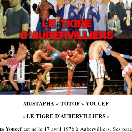
MUSTAPHA « TOTOF » YOUCEF
« LE TIGRE D’AUBERVILLIERS »
a Youcef
est né le 17 avril 1976 à Aubervilliers. Ses pare