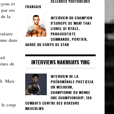
CÉLÈBRES YOUTUBEURS
rçons et
FRANCAIS
 par ses
 de la
INTERVIEW DU CHAMPION
D’EUROPE DE MUAY THAI
LIONEL DI VITALE,
pulaire
PARACHUTISTE
COMMANDO, PORTIER,
ienne dans
GARDE DU CORPS DE STAR
ait
INTERVIEWS NAKMUAYS YING
sines de
INTERVIEW DE LA
ll. Mais
PHÉNOMÉNALE PHETJEEJA
OR MEEKHUN,
CHAMPIONNE DU MONDE
ONE CHAMPIONSHIP, 130
COMBATS CONTRE DES BOXEURS
u le coup
MASCULINS