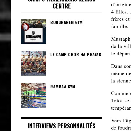
d’origin
CENTRE
4 filles
frères et
BOUGHANEM GYM
famille.
Mustapha
de la vil
le dépar
LE CAMP CHOR HA PHAYAK
Dans son 
même des
la sienne
RAMBAA GYM
Comme se
Totof se 
tempéra
Vers l’âg
INTERVIEWS PERSONNALITÉS
de foudr