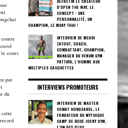
DEFRETIN LE CRÉATEUR
our
D’OPEN THE WAY, LE
ent
CONCEPT : UNE
ongchai
PERSONNALITÉ, UN
CHAMPION, LE MUAY THAI !
INTERVIEW DE MEHDI
 contre
ZATOUT, COACH,
 cassé
COMBATTANT, CHAMPION,
 le cours
MANAGER DU VENUM GYM
PATTAYA, L’HOMME AUX
MULTIPLES CASQUETTES
tu par
INTERVIEWS PROMOTEURS
t
re du
INTERVIEW DE MASTER
SOMAT HONGSAKUL, LE
 cette
FONDATEUR DU MYTHIQUE
 record
CAMP DE BOXE JOCKY GYM,
L’UN DES PLUS