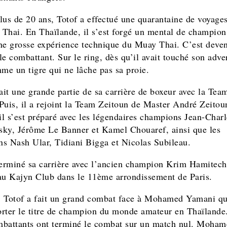
lus de 20 ans, Totof a effectué une quarantaine de voyage
Thai. En Thaïlande, il s’est forgé un mental de champion 
ne grosse expérience technique du Muay Thai. C’est deve
e combattant. Sur le ring, dès qu’il avait touché son adver
mme un tigre qui ne lâche pas sa proie.
fait une grande partie de sa carrière de boxeur avec la Te
Puis, il a rejoint la Team Zeitoun de Master André Zeitou
 il s’est préparé avec les légendaires champions Jean-Charl
ky, Jérôme Le Banner et Kamel Chouaref, ainsi que les
s Nash Ular, Tidiani Bigga et Nicolas Subileau.
terminé sa carrière avec l’ancien champion Krim Hamitech
au Kajyn Club dans le 11ème arrondissement de Paris.
 Totof a fait un grand combat face à Mohamed Yamani qu
rter le titre de champion du monde amateur en Thaïlande
battants ont terminé le combat sur un match nul. Moham