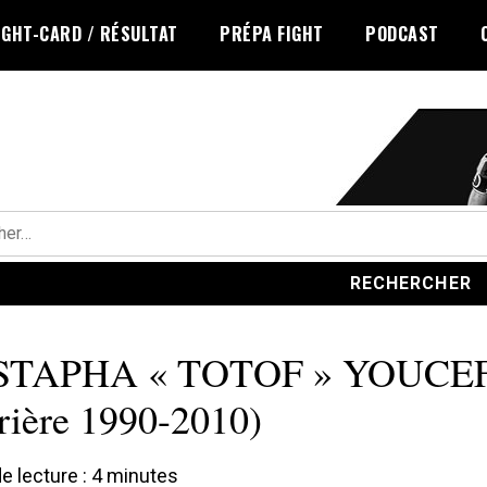
IGHT-CARD / RÉSULTAT
PRÉPA FIGHT
PODCAST
r :
TAPHA « TOTOF » YOUCE
rière 1990-2010)
 lecture :
4
minutes