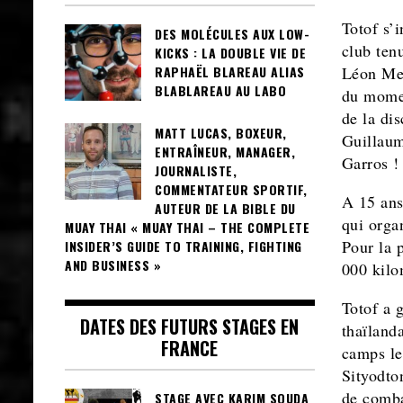
Totof s’
DES MOLÉCULES AUX LOW-
club ten
KICKS : LA DOUBLE VIE DE
RAPHAËL BLAREAU ALIAS
Léon Men
BLABLAREAU AU LABO
du momen
de la di
MATT LUCAS, BOXEUR,
Guillaum
ENTRAÎNEUR, MANAGER,
Garros !
JOURNALISTE,
COMMENTATEUR SPORTIF,
A 15 ans
AUTEUR DE LA BIBLE DU
qui orga
MUAY THAI « MUAY THAI – THE COMPLETE
Pour la p
INSIDER’S GUIDE TO TRAINING, FIGHTING
AND BUSINESS »
000 kilom
Totof a 
DATES DES FUTURS STAGES EN
thaïland
FRANCE
camps les
Sityodton
de comba
STAGE AVEC KARIM SOUDA