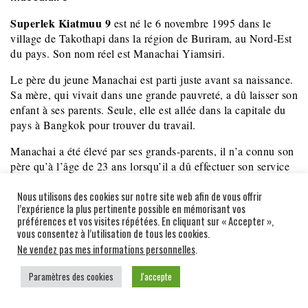
Superlek Kiatmuu 9
est né le 6 novembre 1995 dans le
village de Takothapi dans la région de Buriram, au Nord-Est
du pays. Son nom réel est Manachai Yiamsiri.
Le père du jeune Manachai est parti juste avant sa naissance.
Sa mère, qui vivait dans une grande pauvreté, a dû laisser son
enfant à ses parents. Seule, elle est allée dans la capitale du
pays à Bangkok pour trouver du travail.
Manachai a été élevé par ses grands-parents, il n’a connu son
père qu’à l’âge de 23 ans lorsqu’il a dû effectuer son service
militaire. Conformément aux réglementations
Nous utilisons des cookies sur notre site web afin de vous offrir
gouvernementales, Manachai devait présenter la carte
l’expérience la plus pertinente possible en mémorisant vos
d’identité de son père. Il a donc demandé de l’aide à la police
préférences et vos visites répétées. En cliquant sur « Accepter »,
pour retrouver son père à partir du nom inscrit à l’état civil.
vous consentez à l’utilisation de tous les cookies.
Ne vendez pas mes informations personnelles
.
La police a finalement retrouvé son père et Manachai a
rencontré son père biologique dans la province de Chonburi.
Paramètres des cookies
J'accepte
Il a eu l’occasion de lui rendre hommage pour la première
fois de sa vie après 23 années de séparation…