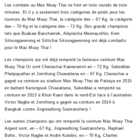
Les combats au Max Muay Thai se font en trois rounds de trois
minutes. Et il y a seulement trois catégories de poids pour les
tournois du Max Muay Thai, la catégorie des – 67 Kg, la catégorie
des – 70 Kg et la catégorie des – 72 Kg. Des grands champions
tels que Buakaw Banchamek, Aikpracha Meenayothin, Kem
Sitsongpeenong et Sittichai Sitsongpeenong ont déjà combattu
pour le Max Muay Thai !
Les champions qui ont déjà remporté la fameuse ceinture Max
Muay Thai Or sont Chanachai Kaewsamrit en – 72 Kg, Sakeddao
Phetpayathai et Jomthong Chuwattana en – 67 Kg. Chanachai a
gagné sa ceinture au stadium Max Muay Thai de Pattaya en 2015
en battant Kanongsuk Chuwattana, Sakeddao a remporté sa
ceinture en 2013 à Khon Kaen dans le nord-Est face à l’australien
Victor Nagbe et Jomthong a gagné sa ceinture en 2014 à
Bangkok contre Jingreedtong Seatransferry !
Les autres champions qui ont remporté la ceinture Max Muay Thai
Argent sont, en – 67 Kg, Jingreedtong Seatransferry, Raphael
Bohic, Victor Nagbe et André Kulebin, en – 70 Kg, Charles