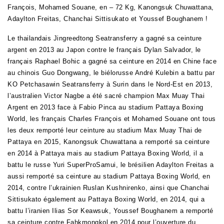
François, Mohamed Souane, en – 72 Kg, Kanongsuk Chuwattana,
Adaylton Freitas, Chanchai Sittisukato et Youssef Boughanem !
Le thailandais Jingreedtong Seatransferry a gagné sa ceinture
argent en 2013 au Japon contre le français Dylan Salvador, le
français Raphael Bohic a gagné sa ceinture en 2014 en Chine face
au chinois Guo Dongwang, le biélorusse André Kulebin a battu par
KO Petchasawin Seatransferry à Surin dans le Nord-Est en 2013,
l’australien Victor Nagbe a été sacré champion Max Muay Thai
Argent en 2013 face à Fabio Pinca au stadium Pattaya Boxing
World, les français Charles François et Mohamed Souane ont tous
les deux remporté leur ceinture au stadium Max Muay Thai de
Pattaya en 2015, Kanongsuk Chuwattana a remporté sa ceinture
en 2014 à Pattaya mais au stadium Pattaya Boxing World, il a
battu le russe Yuri SuperProSamui, le brésilien Adaylton Freitas a
aussi remporté sa ceinture au stadium Pattaya Boxing World, en
2014, contre l’ukrainien Ruslan Kushnirenko, ainsi que Chanchai
Sittisukato également au Pattaya Boxing World, en 2014, qui a
battu l’iranien Ilias Sor Keawsuk, Youssef Boughanem a remporté
sa ceinture contre Fahkmongkol en 2014 pour l’ouverture du