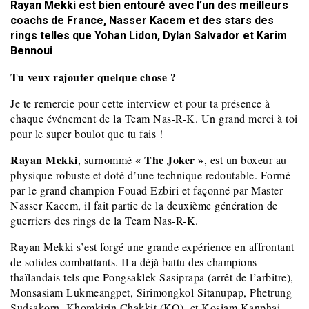
Rayan Mekki est bien entouré avec l’un des meilleurs
coachs de France, Nasser Kacem et des stars des
rings telles que Yohan Lidon, Dylan Salvador et Karim
Bennoui
Tu veux rajouter quelque chose ?
Je te remercie pour cette interview et pour ta présence à
chaque événement de la Team Nas-R-K. Un grand merci à toi
pour le super boulot que tu fais !
Rayan Mekki
« The Joker »
, surnommé
, est un boxeur au
physique robuste et doté d’une technique redoutable. Formé
par le grand champion Fouad Ezbiri et façonné par Master
Nasser Kacem, il fait partie de la deuxième génération de
guerriers des rings de la Team Nas-R-K.
Rayan Mekki s’est forgé une grande expérience en affrontant
de solides combattants. Il a déjà battu des champions
thaïlandais tels que Pongsaklek Sasiprapa (arrêt de l’arbitre),
Monsasiam Lukmeangpet, Sirimongkol Sitanupap, Phetrung
Sudsakorn, Khomkirin Chakkit (KO), et Kosiam Kanphai