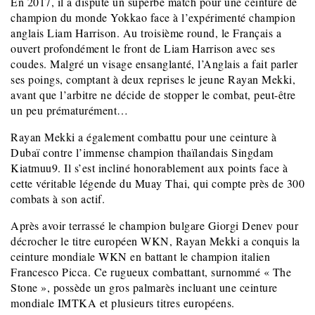
En 2017, il a disputé un superbe match pour une ceinture de
champion du monde Yokkao face à l’expérimenté champion
anglais Liam Harrison. Au troisième round, le Français a
ouvert profondément le front de Liam Harrison avec ses
coudes. Malgré un visage ensanglanté, l’Anglais a fait parler
ses poings, comptant à deux reprises le jeune Rayan Mekki,
avant que l’arbitre ne décide de stopper le combat, peut-être
un peu prématurément…
Rayan Mekki a également combattu pour une ceinture à
Dubaï contre l’immense champion thaïlandais Singdam
Kiatmuu9. Il s’est incliné honorablement aux points face à
cette véritable légende du Muay Thai, qui compte près de 300
combats à son actif.
Après avoir terrassé le champion bulgare Giorgi Denev pour
décrocher le titre européen WKN, Rayan Mekki a conquis la
ceinture mondiale WKN en battant le champion italien
Francesco Picca. Ce rugueux combattant, surnommé « The
Stone », possède un gros palmarès incluant une ceinture
mondiale IMTKA et plusieurs titres européens.