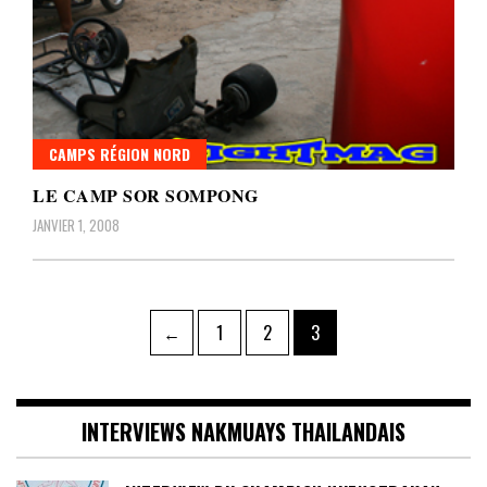
CAMPS RÉGION NORD
LE CAMP SOR SOMPONG
JANVIER 1, 2008
Pagination
Page
Page
Page
←
1
2
3
des
publications
INTERVIEWS NAKMUAYS THAILANDAIS