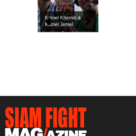
Kamel Khemili &
Kamel Jemel