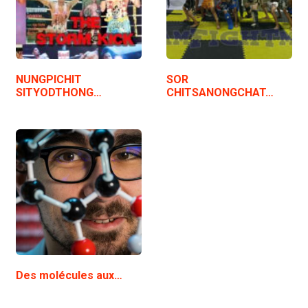
NUNGPICHIT
SOR
SITYODTHONG…
CHITSANONGCHAT…
Des molécules aux…