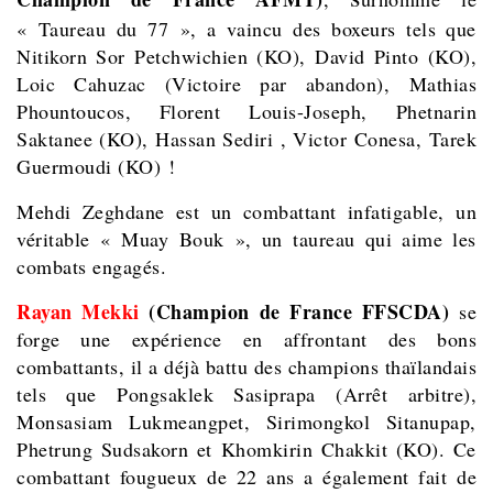
« Taureau du 77 », a vaincu des boxeurs tels que
Nitikorn Sor Petchwichien (KO), David Pinto (KO),
Loic Cahuzac (Victoire par abandon),
Mathias
Phountoucos, Florent Louis-Joseph,
Phetnarin
Saktanee (KO),
Hassan Sediri , Victor Conesa, Tarek
Guermoudi (KO) !
Mehdi Zeghdane est un combattant infatigable, un
véritable « Muay Bouk », un taureau qui aime les
combats engagés.
Rayan Mekki
(Champion de France FFSCDA)
se
forge une expérience en affrontant des bons
combattants, il a déjà battu des champions thaïlandais
tels que Pongsaklek Sasiprapa (Arrêt arbitre),
Monsasiam Lukmeangpet, Sirimongkol Sitanupap,
Phetrung Sudsakorn et Khomkirin Chakkit (KO). Ce
combattant fougueux de 22 ans a également fait de