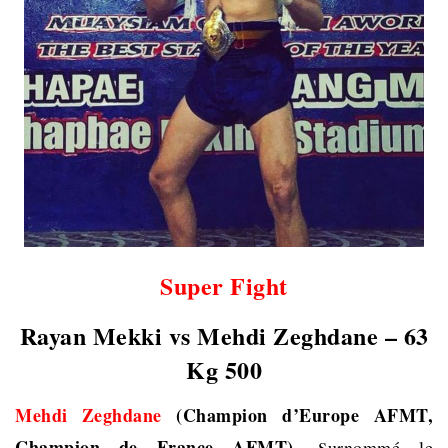
Super Fight
Rayan Mekki vs Mehdi Zeghdane – 63
Kg 500
Mehdi Zeghdane
(Champion d’Europe AFMT,
s
Champion de France AFMT)
,
urnommé le