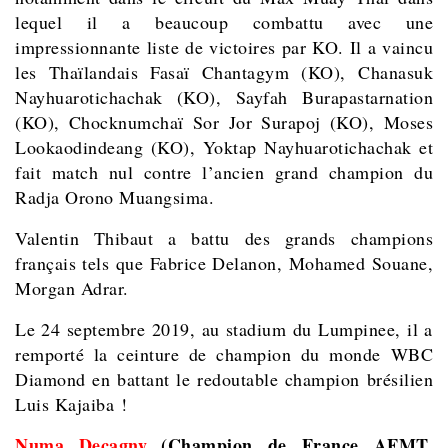
lequel il a beaucoup combattu avec une
impressionnante liste de victoires par KO. Il a vaincu
les Thaïlandais Fasaï Chantagym (KO), Chanasuk
Nayhuarotichachak (KO), Sayfah Burapastarnation
(KO), Chocknumchaï Sor Jor Surapoj (KO), Moses
Lookaodindeang (KO), Yoktap Nayhuarotichachak et
fait match nul contre l’ancien grand champion du
Radja Orono Muangsima.
Valentin Thibaut a battu des grands champions
français tels que Fabrice D
elanon, Mohamed Souane,
Morgan Adrar.
Le 24 septembre 2019, au stadium du Lumpinee, il a
remporté la ceinture de champion du monde WBC
Diamond en battant le redoutable champion brésilien
Luis Kajaiba !
Numa Decagny
(Champion de France AFMT,