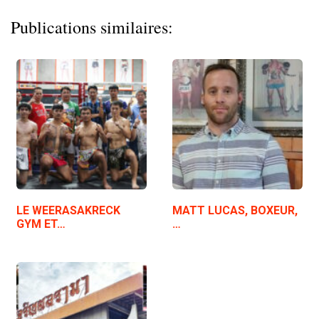
Publications similaires:
LE WEERASAKRECK
MATT LUCAS, BOXEUR,
GYM ET…
…