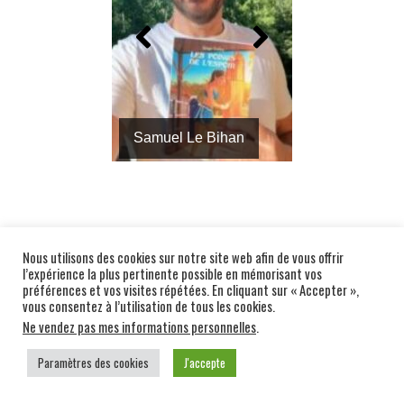
Samuel Le Bihan
Nous utilisons des cookies sur notre site web afin de vous offrir
REGARDEZ CHRONO FIGHT EN DIRECT
l’expérience la plus pertinente possible en mémorisant vos
préférences et vos visites répétées. En cliquant sur « Accepter »,
vous consentez à l’utilisation de tous les cookies.
CHRONO FIGHT EST L’ÉMISSION DÉDIÉE AU
Ne vendez pas mes informations personnelles
.
MUAY THAÏ ET AUX SPORTS DE COMBAT
PIEDS-POINGS
Paramètres des cookies
J'accepte