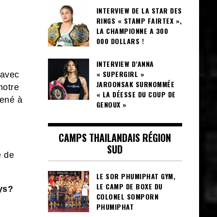
INTERVIEW DE LA STAR DES
RINGS « STAMP FAIRTEX »,
LA CHAMPIONNE A 300
000 DOLLARS !
INTERVIEW D’ANNA
« SUPERGIRL »
 avec
JAROONSAK SURNOMMÉE
notre
« LA DÉESSE DU COUP DE
mené à
GENOUX »
CAMPS THAILANDAIS RÉGION
SUD
e de
LE SOR PHUMIPHAT GYM,
LE CAMP DE BOXE DU
ys?
COLONEL SOMPORN
PHUMIPHAT