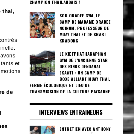
CHAMPION THAÏLANDAIS !
 thai,
SOR ORADEE GYM, LE
CAMP DE MADAME ORADEE
NOINUM, PROFESSEUR DE
MUAY THAI ET DE KRABI
contrés
KRABONG
nelle.
LE KIETPHATHARAPHAN
 avons
GYM DE L’ANCIENNE STAR
tants et
DES RINGS DENDANAI
omotions
EKAWIT : UN CAMP DE
BOXE ALLIANT MUAY THAI,
FERME ÉCOLOGIQUE ET LIEU DE
TRANSMISSION DE LA CULTURE PAYSANNE
re de
INTERVIEWS ENTRAINEURS
!
nes
ENTRETIEN AVEC ANTHONY