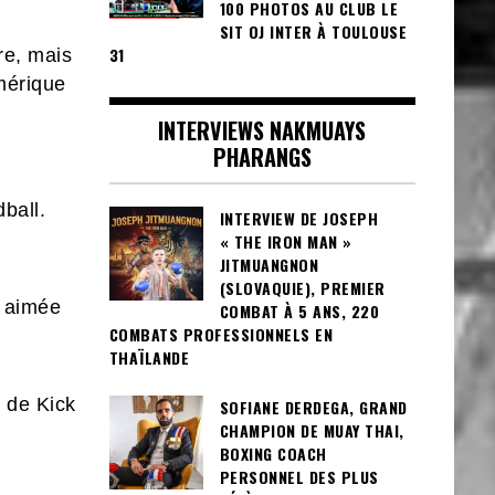
100 PHOTOS AU CLUB LE
SIT OJ INTER À TOULOUSE
31
re, mais
mérique
INTERVIEWS NAKMUAYS
PHARANGS
dball.
INTERVIEW DE JOSEPH
« THE IRON MAN »
JITMUANGNON
(SLOVAQUIE), PREMIER
n aimée
COMBAT À 5 ANS, 220
COMBATS PROFESSIONNELS EN
THAÏLANDE
 de Kick
SOFIANE DERDEGA, GRAND
CHAMPION DE MUAY THAI,
BOXING COACH
PERSONNEL DES PLUS