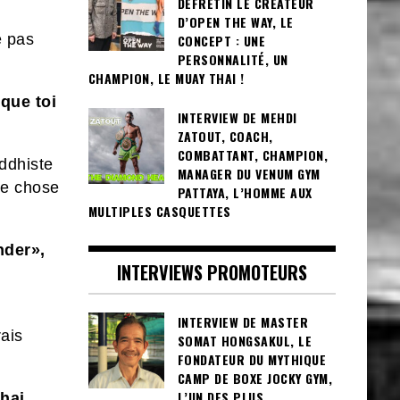
DEFRETIN LE CRÉATEUR
D’OPEN THE WAY, LE
e pas
CONCEPT : UNE
PERSONNALITÉ, UN
CHAMPION, LE MUAY THAI !
 que toi
INTERVIEW DE MEHDI
ZATOUT, COACH,
COMBATTANT, CHAMPION,
uddhiste
MANAGER DU VENUM GYM
de chose
PATTAYA, L’HOMME AUX
MULTIPLES CASQUETTES
nder»,
INTERVIEWS PROMOTEURS
INTERVIEW DE MASTER
rais
SOMAT HONGSAKUL, LE
FONDATEUR DU MYTHIQUE
CAMP DE BOXE JOCKY GYM,
L’UN DES PLUS
thai