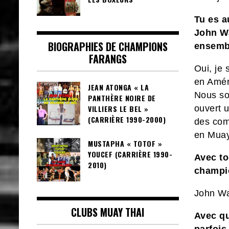
Tu es a
John Wa
BIOGRAPHIES DE CHAMPIONS
ensembl
FARANGS
Oui, je
en Amér
JEAN ATONGA « LA
Nous so
PANTHÈRE NOIRE DE
ouvert 
VILLIERS LE BEL »
(CARRIÈRE 1990-2000)
des com
en Muay
MUSTAPHA « TOTOF »
YOUCEF (CARRIÈRE 1990-
Avec to
2010)
champi
John Way
CLUBS MUAY THAI
Avec qu