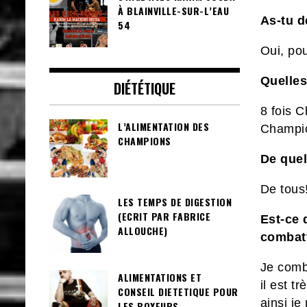
À BLAINVILLE-SUR-L’EAU
As-tu d
54
Oui, po
Quelles
DIÉTÉTIQUE
8 fois 
L’ALIMENTATION DES
Champio
CHAMPIONS
De quel 
De tous
LES TEMPS DE DIGESTION
(ECRIT PAR FABRICE
Est-ce 
ALLOUCHE)
combatt
Je comb
ALIMENTATIONS ET
il est t
CONSEIL DIETETIQUE POUR
ainsi j
LES BOXEURS