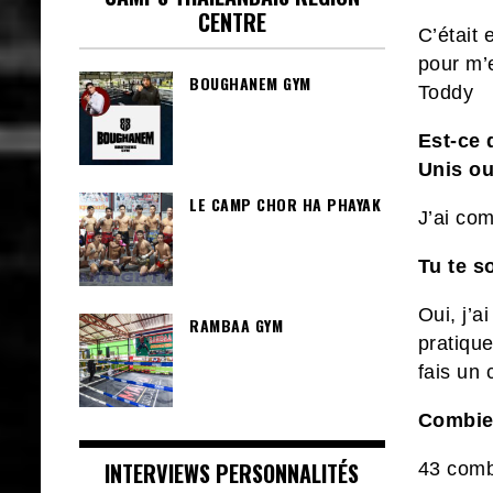
CENTRE
C’était 
pour m’
BOUGHANEM GYM
Toddy
Est-ce 
Unis ou
LE CAMP CHOR HA PHAYAK
J’ai co
Tu te s
Oui, j’a
RAMBAA GYM
pratique
fais un 
Combien
INTERVIEWS PERSONNALITÉS
43 comba