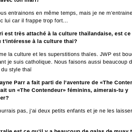
 avec ton mari?
us entrainons en même temps, mais je ne m’entrain
c lui car il frappe trop fort…
i est très attaché à la culture thaïlandaise, est ce
 t’intéresse à la culture thai?
ime la culture et les superstitions thaïes. JWP est bo
nt je suis catholique. Nous faisons aussi beaucoup 
 du style thaï
yne Parr a fait parti de l’aventure de «The Conte
avait un «The Contendeur» féminins, aimerais-tu y
per?
urrais pas, j’ai deux petits enfants et je ne les laisse
ralie est ce qu’il y a beaucoup de galas de muay 