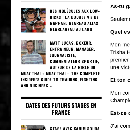
As-tu 
DES MOLÉCULES AUX LOW-
KICKS : LA DOUBLE VIE DE
Seuleme
RAPHAËL BLAREAU ALIAS
BLABLAREAU AU LABO
Quel es
MATT LUCAS, BOXEUR,
Mon mei
ENTRAÎNEUR, MANAGER,
Trisha H
JOURNALISTE,
premier 
COMMENTATEUR SPORTIF,
AUTEUR DE LA BIBLE DU
une vic
MUAY THAI « MUAY THAI – THE COMPLETE
INSIDER’S GUIDE TO TRAINING, FIGHTING
Et ton 
AND BUSINESS »
Mon com
Champi
DATES DES FUTURS STAGES EN
FRANCE
Est-ce 
J’ai co
STAGE AVEC KARIM SOUDA