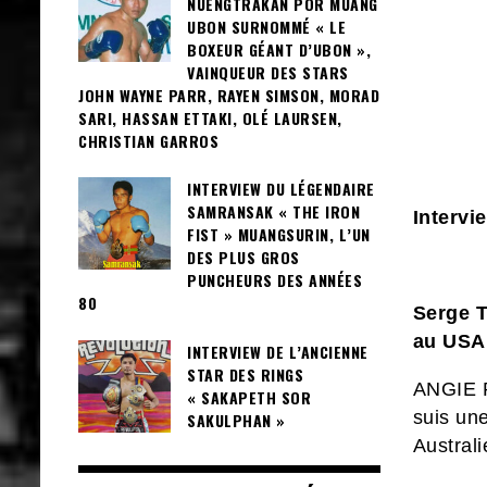
NUENGTRAKAN POR MUANG
UBON SURNOMMÉ « LE
BOXEUR GÉANT D’UBON »,
VAINQUEUR DES STARS
JOHN WAYNE PARR, RAYEN SIMSON, MORAD
SARI, HASSAN ETTAKI, OLÉ LAURSEN,
CHRISTIAN GARROS
INTERVIEW DU LÉGENDAIRE
SAMRANSAK « THE IRON
Interv
FIST » MUANGSURIN, L’UN
DES PLUS GROS
PUNCHEURS DES ANNÉES
80
Serge T
au USA,
INTERVIEW DE L’ANCIENNE
STAR DES RINGS
ANGIE
« SAKAPETH SOR
suis
une
SAKULPHAN »
Australi