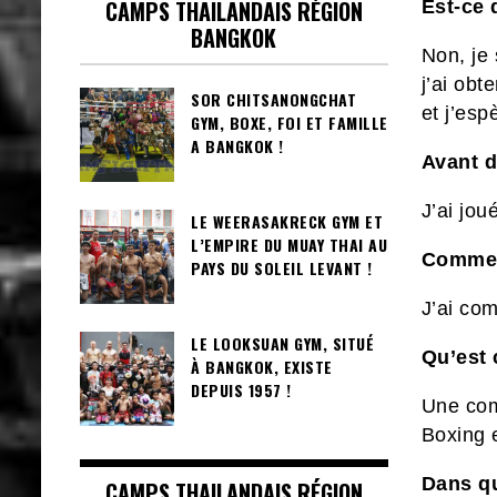
CAMPS THAILANDAIS RÉGION
Est-ce 
BANGKOK
Non, je
j’ai ob
SOR CHITSANONGCHAT
et j’esp
GYM, BOXE, FOI ET FAMILLE
A BANGKOK !
Avant d
J’ai jou
LE WEERASAKRECK GYM ET
L’EMPIRE DU MUAY THAI AU
Comment
PAYS DU SOLEIL LEVANT !
J’ai com
LE LOOKSUAN GYM, SITUÉ
Qu’est 
À BANGKOK, EXISTE
DEPUIS 1957 !
Une com
Boxing 
Dans q
CAMPS THAILANDAIS RÉGION