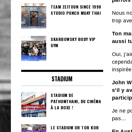
parfois
TEAM ZEITOUN SINCE 1990
STUDIO PUNCH MUAY THAI
Nous no
trop ave
Ton mar
SKARBOWSKY BODY VIP
aussi tu
GYM
Oui, j’a
cependa
inspirée
STADIUM
John Wa
s’il y 
STADIUM DE
partici
PATHUMTHANI, DU CINÉMA
À LA BOXE !
Je ne po
pas…
LE STADIUM OR TOR KOR
En Aust