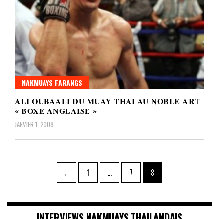
NAKMUAYS FARANGS
ALI OUBAALI DU MUAY THAI AU NOBLE ART
« BOXE ANGLAISE »
JANVIER 1, 2008
Pagination
Page
Page
Page
←
1
…
7
8
des
publications
INTERVIEWS NAKMUAYS THAILANDAIS