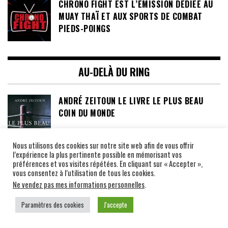
CHRONO FIGHT EST L’ÉMISSION DÉDIÉE AU
MUAY THAÏ ET AUX SPORTS DE COMBAT
PIEDS-POINGS
AU-DELÀ DU RING
ANDRÉ ZEITOUN LE LIVRE LE PLUS BEAU
COIN DU MONDE
Nous utilisons des cookies sur notre site web afin de vous offrir
l’expérience la plus pertinente possible en mémorisant vos
LUCKY PUNCH LOTO, SAID TAGHMAOUI ET
préférences et vos visites répétées. En cliquant sur « Accepter »,
MAITRE YODTONG
vous consentez à l’utilisation de tous les cookies.
Ne vendez pas mes informations personnelles
.
Paramètres des cookies
J'accepte
EXPO PHOTO VENEZ DECOUVRIR LE MUAY
THAI AUTHENTIQUE À TRAVERS 100 PHOTOS