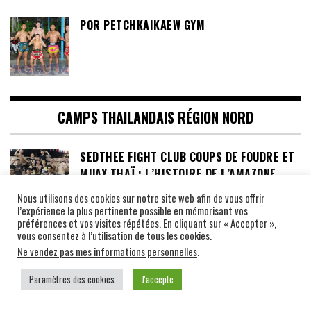
POR PETCHKAIKAEW GYM
CAMPS THAILANDAIS RÉGION NORD
SEDTHEE FIGHT CLUB COUPS DE FOUDRE ET
MUAY THAÏ : L’HISTOIRE DE L’AMAZONE
SUÉDOISE QUI A CONQUIS LE CŒUR D’UN
Nous utilisons des cookies sur notre site web afin de vous offrir
CHAMPION THAÏLANDAIS !
l’expérience la plus pertinente possible en mémorisant vos
préférences et vos visites répétées. En cliquant sur « Accepter »,
vous consentez à l’utilisation de tous les cookies.
SOR ORADEE GYM, LE CAMP DE MADAME
Ne vendez pas mes informations personnelles
.
ORADEE NOINUM, PROFESSEUR DE MUAY
THAI ET DE KRABI KRABONG
Paramètres des cookies
J'accepte