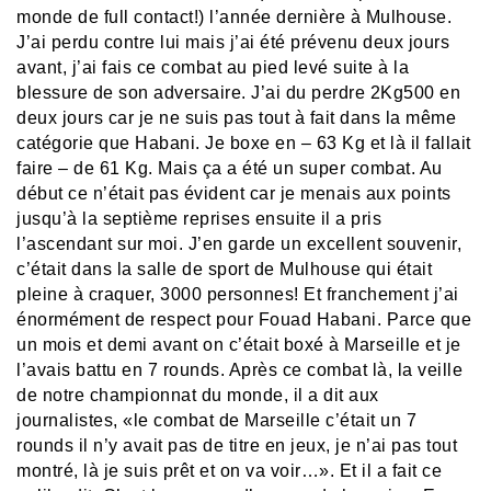
monde de full contact!) l’année dernière à Mulhouse.
J’ai perdu contre lui mais j’ai été prévenu deux jours
avant, j’ai fais ce combat au pied levé suite à la
blessure de son adversaire. J’ai du perdre 2Kg500 en
deux jours car je ne suis pas tout à fait dans la même
catégorie que Habani. Je boxe en – 63 Kg et là il fallait
faire – de 61 Kg. Mais ça a été un super combat. Au
début ce n’était pas évident car je menais aux points
jusqu’à la septième reprises ensuite il a pris
l’ascendant sur moi. J’en garde un excellent souvenir,
c’était dans la salle de sport de Mulhouse qui était
pleine à craquer, 3000 personnes! Et franchement j’ai
énormément de respect pour Fouad Habani. Parce que
un mois et demi avant on c’était boxé à Marseille et je
l’avais battu en 7 rounds. Après ce combat là, la veille
de notre championnat du monde, il a dit aux
journalistes, «le combat de Marseille c’était un 7
rounds il n’y avait pas de titre en jeux, je n’ai pas tout
montré, là je suis prêt et on va voir…». Et il a fait ce