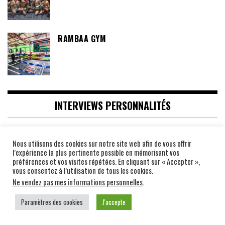
RAMBAA GYM
INTERVIEWS PERSONNALITÉS
DES MOLÉCULES AUX LOW-KICKS : LA
Nous utilisons des cookies sur notre site web afin de vous offrir
DOUBLE VIE DE RAPHAËL BLAREAU ALIAS
l’expérience la plus pertinente possible en mémorisant vos
BLABLAREAU AU LABO
préférences et vos visites répétées. En cliquant sur « Accepter »,
vous consentez à l’utilisation de tous les cookies.
Ne vendez pas mes informations personnelles
.
MATT LUCAS, BOXEUR, ENTRAÎNEUR,
MANAGER, JOURNALISTE, COMMENTATEUR
Paramètres des cookies
J'accepte
SPORTIF, AUTEUR DE LA BIBLE DU MUAY