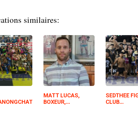
ations similaires:
MATT LUCAS,
SEDTHEE FI
ANONGCHAT
BOXEUR,…
CLUB…