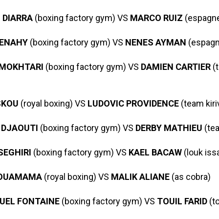
 DIARRA
(boxing factory gym) VS
MARCO RUIZ
(espagn
RENAHY
(boxing factory gym) VS
NENES AYMAN
(espagn
MOKHTARI
(boxing factory gym) VS
DAMIEN CARTIER
(
SKOU
(royal boxing) VS
LUDOVIC PROVIDENCE
(team kiri
 DJAOUTI
(boxing factory gym) VS
DERBY MATHIEU
(tea
SEGHIRI
(boxing factory gym) VS
KAEL BACAW
(louk iss
BOUAMAMA
(royal boxing) VS
MALIK ALIANE
(as cobra)
EL FONTAINE
(boxing factory gym) VS
TOUIL FARID
(t