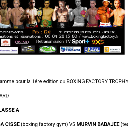
ramme pour la 1ére edition du BOXING FACTORY TROPH
CARD
LASSE A
A CISSE
(boxing factory gym) VS
MURVIN BABAJEE
(tea