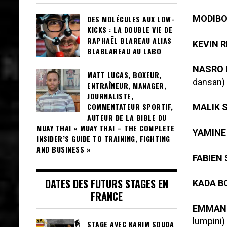
MODIBO
DES MOLÉCULES AUX LOW-
KICKS : LA DOUBLE VIE DE
RAPHAËL BLAREAU ALIAS
KEVIN 
BLABLAREAU AU LABO
NASRO 
MATT LUCAS, BOXEUR,
dansan)
ENTRAÎNEUR, MANAGER,
JOURNALISTE,
COMMENTATEUR SPORTIF,
MALIK 
AUTEUR DE LA BIBLE DU
MUAY THAI « MUAY THAI – THE COMPLETE
YAMINE
INSIDER’S GUIDE TO TRAINING, FIGHTING
AND BUSINESS »
FABIEN 
DATES DES FUTURS STAGES EN
KADA 
FRANCE
EMMANU
lumpini)
STAGE AVEC KARIM SOUDA