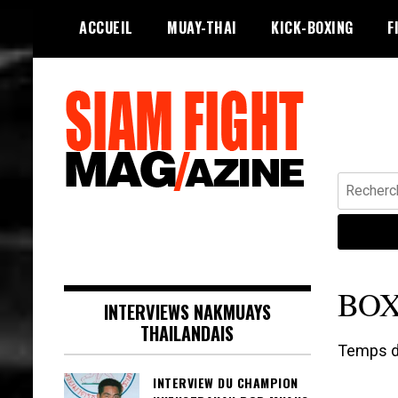
Skip
ACCUEIL
MUAY-THAI
KICK-BOXING
F
to
content
Recherche
Siam Fight Mag le magazine web qui
SIAM FIGHT MAG
fait vivre le Muay Thaï.
BOX
INTERVIEWS NAKMUAYS
THAILANDAIS
Temps de
INTERVIEW DU CHAMPION