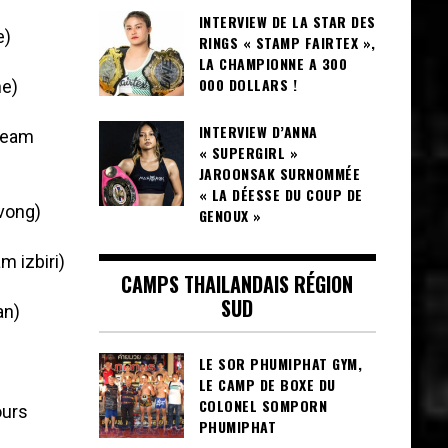
INTERVIEW DE LA STAR DES
e)
RINGS « STAMP FAIRTEX »,
LA CHAMPIONNE A 300
000 DOLLARS !
e)
INTERVIEW D’ANNA
team
« SUPERGIRL »
JAROONSAK SURNOMMÉE
« LA DÉESSE DU COUP DE
vong)
GENOUX »
m izbiri)
CAMPS THAILANDAIS RÉGION
SUD
an)
LE SOR PHUMIPHAT GYM,
LE CAMP DE BOXE DU
COLONEL SOMPORN
ours
PHUMIPHAT