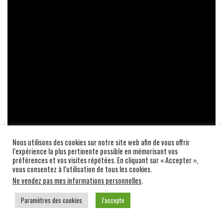
Nous utilisons des cookies sur notre site web afin de vous offrir
l’expérience la plus pertinente possible en mémorisant vos
préférences et vos visites répétées. En cliquant sur « Accepter »,
vous consentez à l’utilisation de tous les cookies.
Ne vendez pas mes informations personnelles
.
Son style agressif et encaisseur plaît énormément aux
fans de Muay Thai Thaïlandais. Ce jeune guerrier a
Paramètres des cookies
J'accepte
pour ambition de conquérir une ceinture du Radja ou
du Lumpinee, et pour l’instant rien ne semble arrêter