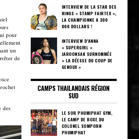
INTERVIEW DE LA STAR DES
RINGS « STAMP FAIRTEX »,
iel
LA CHAMPIONNE A 300
000 DOLLARS !
ours
lui pour
INTERVIEW D’ANNA
nellement
« SUPERGIRL »
nant un
JAROONSAK SURNOMMÉE
rrêter de
« LA DÉESSE DU COUP DE
GENOUX »
oice
crochet
CAMPS THAILANDAIS RÉGION
SUD
e des
LE SOR PHUMIPHAT GYM,
LE CAMP DE BOXE DU
COLONEL SOMPORN
PHUMIPHAT