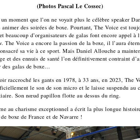
(Photos Pascal Le Cossec)
t un moment que l’on ne voyait plus le célèbre speaker Dan
 animer des soirées de boxe. Pourtant, The Voice est touj
 et beaucoup d’organisateurs de galas font encore appel à 
w. The Voice a encore la passion de la boxe, il l’aura éter
 consacré sa vie à ce sport. Mais Daniel Allouche a mainte
ge et des ennuis de santé l’on définitivement contraint d’a
r des galas de boxe…
oir raccroché les gants en 1978, à 33 ans, en 2023, The V
ficiellement le son de son micro et le laisse suspendu au 
tiaire. Son nœud papillon flotte au dessus du ring.
e au charisme exceptionnel a écrit la plus longue histoir
 de boxe de France et de Navarre !