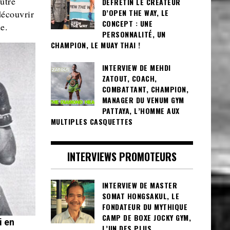
utre
DEFRETIN LE CRÉATEUR
D’OPEN THE WAY, LE
découvrir
CONCEPT : UNE
e.
PERSONNALITÉ, UN
CHAMPION, LE MUAY THAI !
INTERVIEW DE MEHDI
ZATOUT, COACH,
COMBATTANT, CHAMPION,
MANAGER DU VENUM GYM
PATTAYA, L’HOMME AUX
MULTIPLES CASQUETTES
INTERVIEWS PROMOTEURS
INTERVIEW DE MASTER
SOMAT HONGSAKUL, LE
FONDATEUR DU MYTHIQUE
CAMP DE BOXE JOCKY GYM,
i en
L’UN DES PLUS