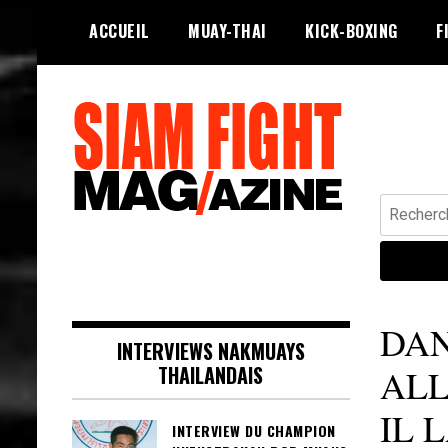
Skip
ACCUEIL
MUAY-THAI
KICK-BOXING
F
to
content
Recherche
Siam Fight Mag le magazine web qui
SIAM FIGHT MAG
fait vivre le Muay Thaï.
DAN
INTERVIEWS NAKMUAYS
THAILANDAIS
ALL
IL 
INTERVIEW DU CHAMPION