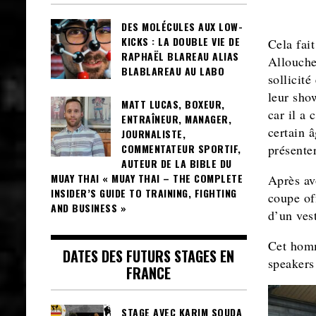
DES MOLÉCULES AUX LOW-
KICKS : LA DOUBLE VIE DE
Cela fai
RAPHAËL BLAREAU ALIAS
Allouche
BLABLAREAU AU LABO
sollicité
leur sho
MATT LUCAS, BOXEUR,
car il a
ENTRAÎNEUR, MANAGER,
certain â
JOURNALISTE,
COMMENTATEUR SPORTIF,
présente
AUTEUR DE LA BIBLE DU
MUAY THAI « MUAY THAI – THE COMPLETE
Après av
INSIDER’S GUIDE TO TRAINING, FIGHTING
coupe of
AND BUSINESS »
d’un ves
Cet homm
DATES DES FUTURS STAGES EN
speakers
FRANCE
STAGE AVEC KARIM SOUDA