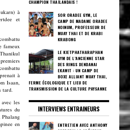
CHAMPION THAÏLANDAIS !
sukarn) à
SOR ORADEE GYM, LE
rtdee et
CAMP DE MADAME ORADEE
NOINUM, PROFESSEUR DE
MUAY THAI ET DE KRABI
ombattu
KRABONG
le fameux
LE KIETPHATHARAPHAN
Thanikul
GYM DE L’ANCIENNE STAR
 premiers
DES RINGS DENDANAI
ombattu
EKAWIT : UN CAMP DE
prenait à
BOXE ALLIANT MUAY THAI,
om Isaan,
FERME ÉCOLOGIQUE ET LIEU DE
TRANSMISSION DE LA CULTURE PAYSANNE
 tard.
avec les
INTERVIEWS ENTRAINEURS
ntures du
 Phalang
pinee en
ENTRETIEN AVEC ANTHONY