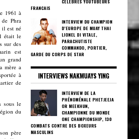
CÉLÈBRES YOUTUBEURS
FRANCAIS
e
1961 à
n de Phra
INTERVIEW DU CHAMPION
il est né
D’EUROPE DE MUAY THAI
LIONEL DI VITALE,
 était le
PARACHUTISTE
s sur des
COMMANDO, PORTIER,
arin est
GARDE DU CORPS DE STAR
 un grand
sa mère a
INTERVIEWS NAKMUAYS YING
sportée à
artier de
INTERVIEW DE LA
PHÉNOMÉNALE PHETJEEJA
s sous le
OR MEEKHUN,
région du
CHAMPIONNE DU MONDE
ONE CHAMPIONSHIP, 130
COMBATS CONTRE DES BOXEURS
MASCULINS
 son père