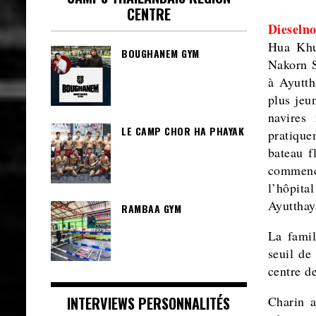
CENTRE
Dieselno
Hua Khu
BOUGHANEM GYM
Nakorn S
à Ayutth
plus jeu
navires
LE CAMP CHOR HA PHAYAK
pratique
bateau f
commencé
l’hôpita
Ayutthay
RAMBAA GYM
La famil
seuil de
centre d
INTERVIEWS PERSONNALITÉS
Charin a