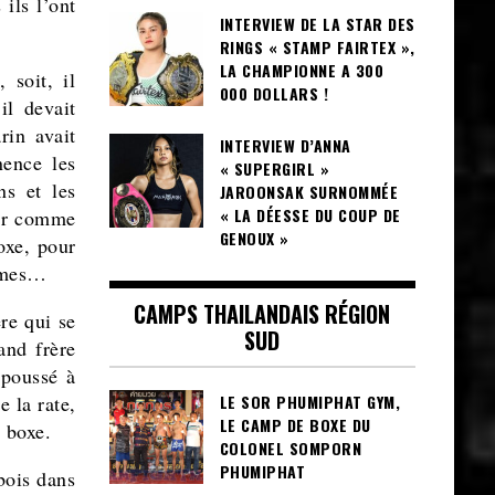
 ils l’ont
INTERVIEW DE LA STAR DES
RINGS « STAMP FAIRTEX »,
LA CHAMPIONNE A 300
 soit, il
000 DOLLARS !
il devait
rin avait
INTERVIEW D’ANNA
nence les
« SUPERGIRL »
ns et les
JAROONSAK SURNOMMÉE
« LA DÉESSE DU COUP DE
dur comme
GENOUX »
boxe, pour
tômes…
CAMPS THAILANDAIS RÉGION
re qui se
SUD
and frère
 poussé à
 la rate,
LE SOR PHUMIPHAT GYM,
LE CAMP DE BOXE DU
 boxe.
COLONEL SOMPORN
PHUMIPHAT
bois dans