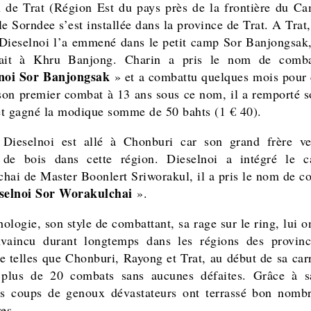
n de Trat (Région Est du pays près de la frontière du C
e Sorndee s’est installée dans la province de Trat. A Trat
 Dieselnoi l’a emmené dans le petit camp Sor Banjongsak
nait à Khru Banjong. Charin a pris le nom de comba
lnoi Sor Banjongsak
» et a combattu quelques mois pour
t son premier combat à 13 ans sous ce nom, il a remporté 
t gagné la modique somme de 50 bahts (1 € 40).
 Dieselnoi est allé à Chonburi car son grand frère v
 de bois dans cette région. Dieselnoi a intégré le 
hai de Master Boonlert Sriworakul, il a pris le nom de c
selnoi Sor Worakulchai
».
ologie, son style de combattant, sa rage sur le ring, lui o
nvaincu durant longtemps dans les régions des provin
e telles que Chonburi, Rayong et Trat, au début de sa carri
é plus de 20 combats sans aucunes défaites. Grâce à s
ses coups de genoux dévastateurs ont terrassé bon nomb
es.