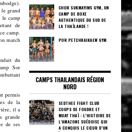
ambodge).
CHOR SUKMAYIMS GYM, UN
, le grand
CAMP DE BOXE
, le camp
AUTHENTIQUE DU SUD DE
ttant de
LA THAÏLANDE !
 ce camp.
son match
POR PETCHKAIKAEW GYM
endait du
camp Sor
ombattant
CAMPS THAILANDAIS RÉGION
NORD
nt permis
ces de la
SEDTHEE FIGHT CLUB
ère, il a
COUPS DE FOUDRE ET
MUAY THAÏ : L’HISTOIRE DE
a grande
L’AMAZONE SUÉDOISE QUI
re de ses
A CONQUIS LE CŒUR D’UN