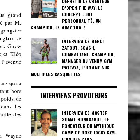
DEFRETIN LE CRÉATEUR
D’OPEN THE WAY, LE
CONCEPT : UNE
us grand
PERSONNALITÉ, UN
gé par M.
CHAMPION, LE MUAY THAI !
gangster
angkok se
INTERVIEW DE MEHDI
res. Gnow
ZATOUT, COACH,
e et Kléo
COMBATTANT, CHAMPION,
MANAGER DU VENUM GYM
 l’avenue
PATTAYA, L’HOMME AUX
MULTIPLES CASQUETTES
urs qui a
tant hors
INTERVIEWS PROMOTEURS
 poids de
dans les
INTERVIEW DE MASTER
aille des
SOMAT HONGSAKUL, LE
FONDATEUR DU MYTHIQUE
CAMP DE BOXE JOCKY GYM,
hn Wayne
L’UN DES PLUS