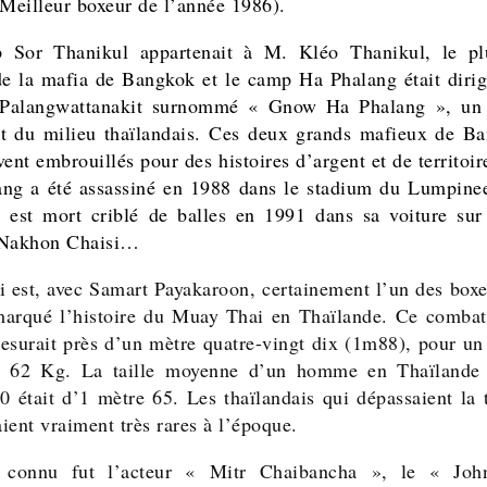
 Meilleur boxeur de l’année 1986).
 Sor Thanikul appartenait à M. Kléo Thanikul, le pl
de la mafia de Bangkok et le camp Ha Phalang était diri
 Palangwattanakit surnommé « Gnow Ha Phalang », un 
t du milieu thaïlandais. Ces deux grands mafieux de B
vent embrouillés pour des histoires d’argent et de territoi
ng a été assassiné en 1988 dans le stadium du Lumpine
 est mort criblé de balles en 1991 dans sa voiture sur
 Nakhon Chaisi…
i est, avec Samart Payakaroon, certainement l’un des boxe
marqué l’histoire du Muay Thai en Thaïlande. Ce combat
surait près d’un mètre quatre-vingt dix (1m88), pour un
 62 Kg. La taille moyenne d’un homme en Thaïlande 
0 était d’1 mètre 65. Les thaïlandais qui dépassaient la t
ient vraiment très rares à l’époque.
 connu fut l’acteur « Mitr Chaibancha », le « Jo