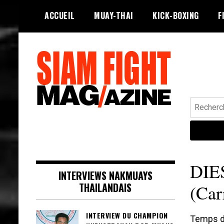
Skip
ACCUEIL
MUAY-THAI
KICK-BOXING
F
to
content
Recherche
Siam Fight Mag le magazine web qui
SIAM FIGHT MAG
fait vivre le Muay Thaï.
DIE
INTERVIEWS NAKMUAYS
THAILANDAIS
(Car
INTERVIEW DU CHAMPION
Temps de