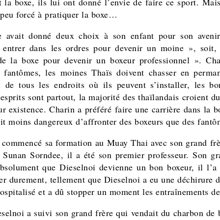
 la boxe, ils lui ont donné l’envie de faire ce sport. Mais
 peu forcé à pratiquer la boxe…
 avait donné deux choix à son enfant pour son avenir,
 entrer dans les ordres pour devenir un moine », soit, 
de la boxe pour devenir un boxeur professionnel ». Cha
 fantômes, les moines Thaïs doivent chasser en perma
 de tous les endroits où ils peuvent s’installer, les bo
esprits sont partout, la majorité des thaïlandais croient 
ur existence. Charin a préféré faire une carrière dans la 
tait moins dangereux d’affronter des boxeurs que des fan
 commencé sa formation au Muay Thai avec son grand frè
Sunan Sorndee, il a été son premier professeur. Son gr
absolument que Dieselnoi devienne un bon boxeur, il l’a
ner durement, tellement que Dieselnoi a eu une déchirure de
 hospitalisé et a dû stopper un moment les entraînements de
eselnoi a suivi son grand frère qui vendait du charbon de 