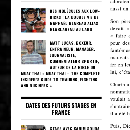
adoraient
aussi un
DES MOLÉCULES AUX LOW-
KICKS : LA DOUBLE VIE DE
Son père
RAPHAËL BLAREAU ALIAS
devait «
BLABLAREAU AU LABO
« faire 
peur des
MATT LUCAS, BOXEUR,
ENTRAÎNEUR, MANAGER,
fantômes
JOURNALISTE,
mauvais 
COMMENTATEUR SPORTIF,
fer en le
AUTEUR DE LA BIBLE DU
lui, c’é
MUAY THAI « MUAY THAI – THE COMPLETE
INSIDER’S GUIDE TO TRAINING, FIGHTING
Charin a
AND BUSINESS »
nommait 
voulait 
DATES DES FUTURS STAGES EN
s’entraî
FRANCE
il a été
Puis, Di
STAGE AVEC KARIM SOUDA