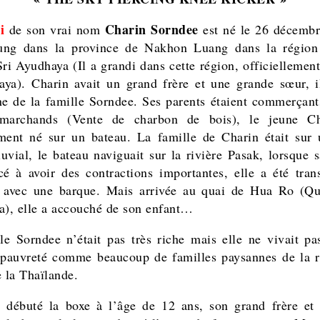
i
Charin Sorndee
de son vrai nom
est né le
26 décembr
ng dans la province de Nakhon Luang
dans la régio
ri Ayudhaya (Il a grandi dans cette région, officiellement 
aya). Charin avait un grand frère et une grande sœur, il
ne de la famille Sorndee. Ses parents étaient commerçant
 marchands (Vente de charbon de bois), le jeune Ch
ment né sur un bateau. La famille de Charin était sur
luvial, le bateau naviguait sur la rivière Pasak, lorsque 
 à avoir des contractions importantes, elle a été tran
l avec une barque. Mais arrivée au quai de Hua Ro (Qu
a), elle a accouché de son enfant…
le Sorndee n’était pas très riche mais elle ne vivait pa
 pauvreté comme beaucoup de familles paysannes de la 
e la Thaïlande.
 débuté la boxe à l’âge de 12 ans, son grand frère et