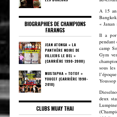
A 15 ans
Bangkok
BIOGRAPHIES DE CHAMPIONS
« Janan 
FARANGS
Il a po
pendant 
JEAN ATONGA « LA
camp So
PANTHÈRE NOIRE DE
Gym vena
VILLIERS LE BEL »
champio
(CARRIÈRE 1990-2000)
sous les
MUSTAPHA « TOTOF »
l’époque
YOUCEF (CARRIÈRE 1990-
Youssop 
2010)
Dieselno
deux sta
Lumpinee
CLUBS MUAY THAI
(Champi