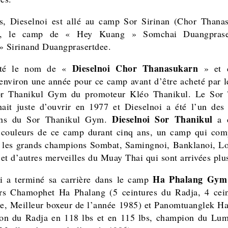
, Dieselnoi est allé au camp Sor Sirinan (Chor Thana
, le camp de « Hey Kuang » Somchai Duangprase
» Sirinand Duangprasertdee.
Dieselnoi Chor Thanasukarn
rté le nom de «
» et c
environ une année pour ce camp avant d’être acheté par 
r Thanikul Gym du promoteur Kléo Thanikul. Le Sor 
it juste d’ouvrir en 1977 et Dieselnoi a été l’un des
Dieselnoi Sor Thanikul
ns du Sor Thanikul Gym.
a c
 couleurs de ce camp durant cinq ans, un camp qui com
 les grands champions Sombat, Samingnoi, Banklanoi, L
et d’autres merveilles du Muay Thai qui sont arrivées plus
Ha Phalang Gym
i a terminé sa carrière dans le camp
rs Chamophet Ha Phalang (5 ceintures du Radja, 4 cei
, Meilleur boxeur de l’année 1985) et
Panomtuanglek
Ha
on du Radja en 118 lbs et en 115 lbs, champion du Lum