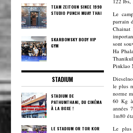
122 lbs,
TEAM ZEITOUN SINCE 1990
STUDIO PUNCH MUAY THAI
Le camp
parrain 
Chainat
importan
SKARBOWSKY BODY VIP
sont sou
GYM
Ha Phala
Thanikul
Pinklao
STADIUM
Dieselno
le plus 
norme me
STADIUM DE
60 Kg à
PATHUMTHANI, DU CINÉMA
années 7
À LA BOXE !
1m80 éta
Le plus
LE STADIUM OR TOR KOR