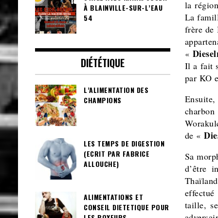
la régio
À BLAINVILLE-SUR-L’EAU
La famill
54
frère de
apparte
Diese
«
DIÉTÉTIQUE
Il a fai
par KO e
L’ALIMENTATION DES
Ensuite,
CHAMPIONS
charbon
Worakulc
Die
de «
LES TEMPS DE DIGESTION
(ECRIT PAR FABRICE
Sa morph
ALLOUCHE)
d’être i
Thaïland
effectu
ALIMENTATIONS ET
taille, 
CONSEIL DIETETIQUE POUR
adversair
LES BOXEURS