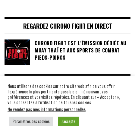
REGARDEZ CHRONO FIGHT EN DIRECT
CHRONO FIGHT EST L’ÉMISSION DÉDIÉE AU
MUAY THAÏ ET AUX SPORTS DE COMBAT
PIEDS-POINGS
AU-DELÀ DU RING
Nous utilisons des cookies sur notre site web afin de vous offrir
l’expérience la plus pertinente possible en mémorisant vos
préférences et vos visites répétées. En cliquant sur « Accepter »,
ANDRÉ ZEITOUN LE LIVRE LE PLUS BEAU
vous consentez à l’utilisation de tous les cookies.
COIN DU MONDE
Ne vendez pas mes informations personnelles
.
Paramètres des cookies
J'accepte
LUCKY PUNCH LOTO, SAID TAGHMAOUI ET