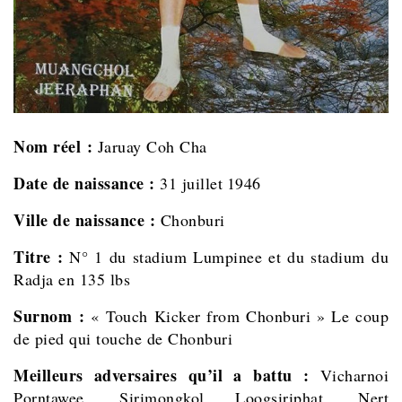
Nom réel :
Jaruay Coh Cha
Date de naissance :
31 juillet
1946
Ville de naissance :
Chonburi
Titre :
N° 1 du stadium Lumpinee et du stadium du
Radja en 135 lbs
Surnom :
« Touch Kicker from Chonburi » Le coup
de pied qui touche de Chonburi
Meilleurs adversaires qu’il a battu :
Vicharnoi
Porntawee, Sirimongkol Loogsiriphat,
Nert