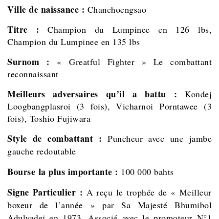
Ville de naissance :
Chanchoengsao
Titre :
Champion du Lumpinee en 126 lbs,
Champion du Lumpinee en 135 lbs
Surnom :
« Greatful Fighter » Le combattant
reconnaissant
Meilleurs adversaires qu’il a battu :
Kondej
Loogbangplasroi (3 fois), Vicharnoi Porntawee (3
fois), Toshio Fujiwara
Style de combattant :
Puncheur avec une jambe
gauche redoutable
Bourse la plus importante :
100 000 bahts
Signe Particulier :
A reçu le trophée de « Meilleur
boxeur de l’année » par Sa Majesté Bhumibol
Adulyadej en 1973. Associé avec le promoteur N°1