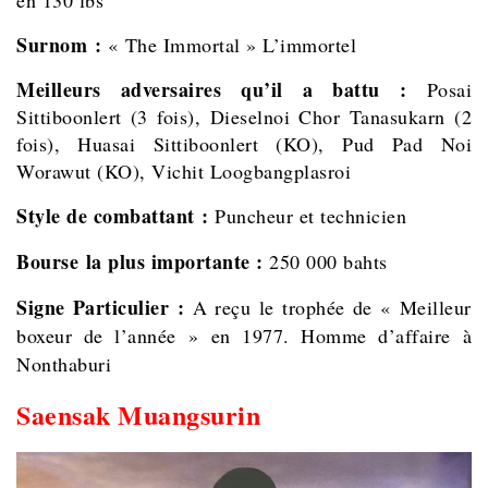
en 130 lbs
Surnom :
« The Immortal » L’immortel
Meilleurs adversaires qu’il a battu :
Posai
Sittiboonlert (3 fois), Dieselnoi Chor Tanasukarn (2
fois), Huasai Sittiboonlert (KO), Pud Pad Noi
Worawut (KO), Vichit Loogbangplasroi
Style de combattant :
Puncheur et technicien
Bourse la plus importante :
250 000 bahts
Signe Particulier :
A reçu le trophée de « Meilleur
boxeur de l’année » en 1977. Homme d’affaire à
Nonthaburi
Saensak Muangsurin