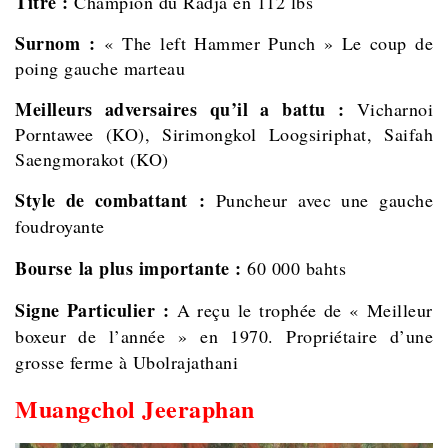
Titre :
Champion du Radja en 112 lbs
Surnom :
« The left Hammer Punch » Le coup de
poing gauche marteau
Meilleurs adversaires qu’il a battu :
Vicharnoi
Porntawee (KO), Sirimongkol Loogsiriphat, Saifah
Saengmorakot (KO)
Style de combattant :
Puncheur avec une gauche
foudroyante
Bourse la plus importante :
60 000 bahts
Signe Particulier :
A reçu le trophée de « Meilleur
boxeur de l’année » en 1970. Propriétaire d’une
grosse ferme à Ubolrajathani
Muangchol Jeeraphan