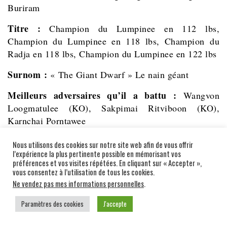
Buriram
Titre :
Champion du Lumpinee en 112 lbs,
Champion du Lumpinee en 118 lbs, Champion du
Radja en 118 lbs, Champion du Lumpinee en 122 lbs
Surnom :
« The Giant Dwarf » Le nain géant
Meilleurs adversaires qu’il a battu :
Wangvon
Loogmatulee (KO), Sakpimai Ritviboon (KO),
Karnchai Porntawee
Style de combattant :
Combattant endurant et
Nous utilisons des cookies sur notre site web afin de vous offrir
puncheur
l’expérience la plus pertinente possible en mémorisant vos
préférences et vos visites répétées. En cliquant sur « Accepter »,
vous consentez à l’utilisation de tous les cookies.
Bourse la plus importante :
50 000 bahts
Ne vendez pas mes informations personnelles
.
Signe Particulier :
Manager du camp Sittklairung
Paramètres des cookies
J'accepte
Gym à Buriram