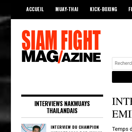
Skip
ACCUEIL
MUAY-THAI
KICK-BOXING
F
to
content
Recherche
Siam Fight Mag le magazine web qui
SIAM FIGHT MAG
fait vivre le Muay Thaï.
INT
INTERVIEWS NAKMUAYS
THAILANDAIS
EMI
INTERVIEW DU CHAMPION
Temps de