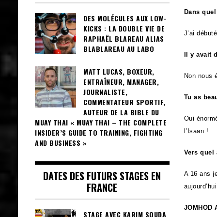
Dans quel
DES MOLÉCULES AUX LOW-
KICKS : LA DOUBLE VIE DE
J’ai début
RAPHAËL BLAREAU ALIAS
BLABLAREAU AU LABO
Il y avai
MATT LUCAS, BOXEUR,
Non nous é
ENTRAÎNEUR, MANAGER,
JOURNALISTE,
Tu as bea
COMMENTATEUR SPORTIF,
AUTEUR DE LA BIBLE DU
Oui énormé
MUAY THAI « MUAY THAI – THE COMPLETE
INSIDER’S GUIDE TO TRAINING, FIGHTING
l’Isaan !
AND BUSINESS »
Vers quel 
DATES DES FUTURS STAGES EN
A 16 ans j
FRANCE
aujourd’hui
JOMHOD A
STAGE AVEC KARIM SOUDA