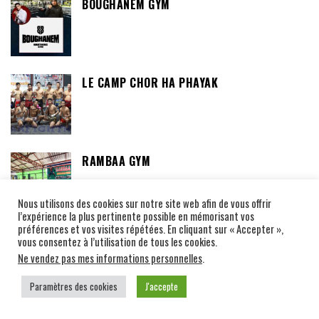
BOUGHANEM GYM
LE CAMP CHOR HA PHAYAK
RAMBAA GYM
Nous utilisons des cookies sur notre site web afin de vous offrir
l’expérience la plus pertinente possible en mémorisant vos
préférences et vos visites répétées. En cliquant sur « Accepter »,
vous consentez à l’utilisation de tous les cookies.
INTERVIEWS PERSONNALITÉS
Ne vendez pas mes informations personnelles
.
Paramètres des cookies
J'accepte
DES MOLÉCULES AUX LOW-KICKS : LA
DOUBLE VIE DE RAPHAËL BLAREAU ALIAS