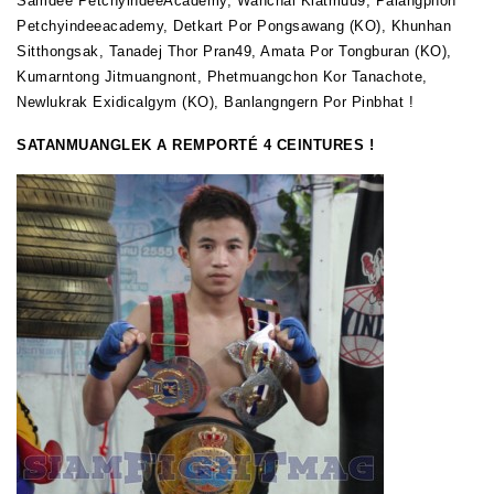
Samdee PetchyindeeAcademy, Wanchai Kiatmuu9, Palangphon
Petchyindeeacademy, Detkart Por Pongsawang (KO), Khunhan
Sitthongsak, Tanadej Thor Pran49, Amata Por Tongburan (KO),
Kumarntong Jitmuangnont, Phetmuangchon Kor Tanachote,
Newlukrak Exidicalgym (KO), Banlangngern Por Pinbhat !
SATANMUANGLEK A REMPORTÉ 4 CEINTURES !