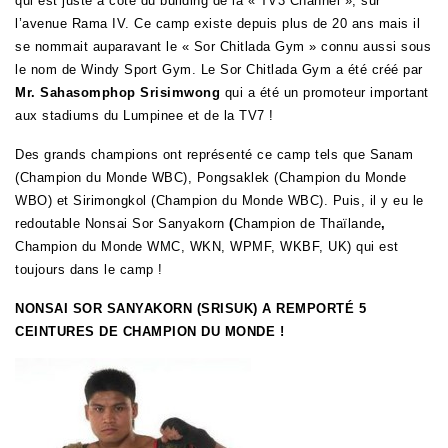
qui est juste à côté du building de la « TV3 Channel », sur
l’avenue Rama IV. Ce camp existe depuis plus de 20 ans mais il
se nommait auparavant le « Sor Chitlada Gym » connu aussi sous
le nom de Windy Sport Gym. Le Sor Chitlada Gym a été créé par
Mr. Sahasomphop Srisimwong
qui a été un promoteur important
aux stadiums du Lumpinee et de la TV7 !
Des grands champions ont représenté ce camp tels que Sanam
(Champion du Monde WBC), Pongsaklek (Champion du Monde
WBO) et Sirimongkol (Champion du Monde WBC). Puis, il y eu le
redoutable Nonsai Sor Sanyakorn
(
Champion de Thaïlande
,
Champion du Monde WMC, WKN, WPMF, WKBF, UK) qui est
toujours dans le camp !
NONSAI SOR SANYAKORN (SRISUK) A REMPORTÉ 5
CEINTURES DE CHAMPION DU MONDE !