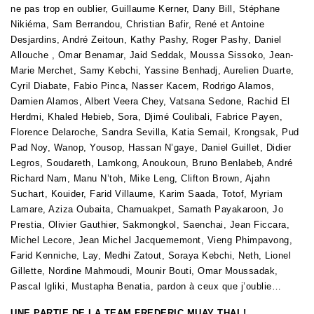
ne pas trop en oublier, Guillaume Kerner, Dany Bill, Stéphane
Nikiéma, Sam Berrandou, Christian Bafir, René et Antoine
Desjardins, André Zeitoun, Kathy Pashy, Roger Pashy, Daniel
Allouche , Omar Benamar, Jaid Seddak, Moussa Sissoko, Jean-
Marie Merchet, Samy Kebchi, Yassine Benhadj, Aurelien Duarte,
Cyril Diabate, Fabio Pinca, Nasser Kacem, Rodrigo Alamos,
Damien Alamos, Albert Veera Chey, Vatsana Sedone, Rachid El
Herdmi, Khaled Hebieb, Sora, Djimé Coulibali, Fabrice Payen,
Florence Delaroche, Sandra Sevilla, Katia Semail, Krongsak, Pud
Pad Noy, Wanop, Yousop, Hassan N’gaye, D
aniel Guillet, Didier
Legros, Soudareth, Lamkong, Anoukoun, Bruno Benlabeb, André
Richard Nam, Manu N’toh, Mike Leng, Clifton Brown, Ajahn
Suchart, Kouider, Farid Villaume, Karim Saada, Totof, Myriam
Lamare, Aziza Oubaita, Chamuakpet, Samath Payakaroon, Jo
Prestia, Olivier Gauthier, Sakmongkol, Saenchai, Jean Ficcara,
Michel Lecore, Jean Michel Jacquememont, Vieng Phimpavong,
Farid Kenniche, Lay, Medhi Zatout, Soraya Kebchi, Neth, Lionel
Gillette, Nordine Mahmoudi, Mounir Bouti, Omar Moussadak,
Pascal Igliki, Mustapha Benatia, pardon à ceux que j’oublie
…
UNE PARTIE DE LA TEAM FREDERIC MUAY THAI !