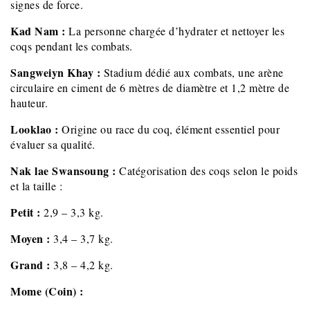
signes de force.
Kad Nam :
La personne chargée d’hydrater et nettoyer les
coqs pendant les combats.
Sangweiyn Khay :
Stadium dédié aux combats, une arène
circulaire en ciment de 6 mètres de diamètre et 1,2 mètre de
hauteur.
Looklao :
Origine ou race du coq, élément essentiel pour
évaluer sa qualité.
Nak lae Swansoung :
Catégorisation des coqs selon le poids
et la taille :
Petit :
2,9 – 3,3 kg.
Moyen :
3,4 – 3,7 kg.
Grand :
3,8 – 4,2 kg.
Mome (Coin) :