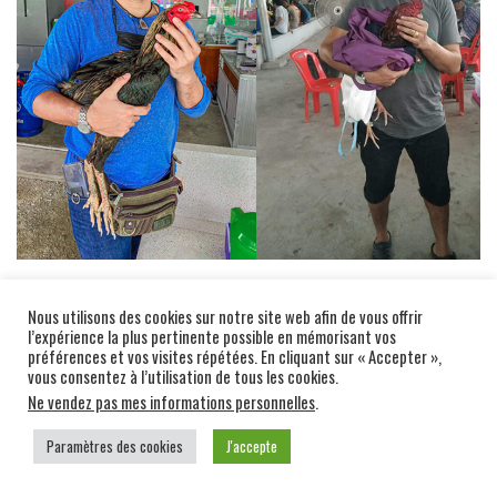
Pornsanae possédait un élevage d’une centaine de coqs près
de chez lui et gardait même une dizaine de coqs de combat au
Nous utilisons des cookies sur notre site web afin de vous offrir
l’expérience la plus pertinente possible en mémorisant vos
célèbre Sitmonchai Gym, à Kanchanaburi, où il s’entraînait.
préférences et vos visites répétées. En cliquant sur « Accepter »,
vous consentez à l’utilisation de tous les cookies.
Ne vendez pas mes informations personnelles
.
Paramètres des cookies
J'accepte