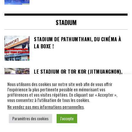
STADIUM
STADIUM DE PATHUMTHANI, DU CINÉMA À
LA BOXE !
LE STADIUM OR TOR KOR (JITMUANGNON),
UN PETIT STADIUM AUTHENTIQUE DANS LA
Nous utilisons des cookies sur notre site web afin de vous offrir
BANLIEUE DE BANGKOK
l’expérience la plus pertinente possible en mémorisant vos
préférences et vos visites répétées. En cliquant sur « Accepter »,
vous consentez à l’utilisation de tous les cookies.
HISTOIRE DU MYTHIQUE STADIUM DU
Ne vendez pas mes informations personnelles
.
LUMPINEE
Paramètres des cookies
J'accepte