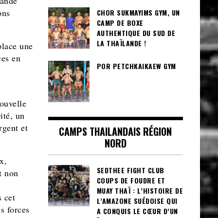
mande
ons
CHOR SUKMAYIMS GYM, UN
CAMP DE BOXE
AUTHENTIQUE DU SUD DE
LA THAÏLANDE !
place une
ces en
POR PETCHKAIKAEW GYM
ouvelle
ité, un
rgent et
CAMPS THAILANDAIS RÉGION
NORD
x,
SEDTHEE FIGHT CLUB
t non
COUPS DE FOUDRE ET
s
MUAY THAÏ : L’HISTOIRE DE
s cet
L’AMAZONE SUÉDOISE QUI
s forces
A CONQUIS LE CŒUR D’UN