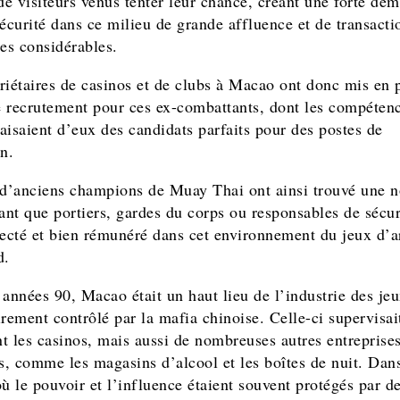
 de visiteurs venus tenter leur chance, créant une forte de
sécurité dans ce milieu de grande affluence et de transacti
res considérables.
riétaires de casinos et de clubs à Macao ont donc mis en 
de recrutement pour ces ex-combattants, dont les compéten
aisaient d’eux des candidats parfaits pour des postes de
n.
’anciens champions de Muay Thai ont ainsi trouvé une n
tant que portiers, gardes du corps ou responsables de sécur
pecté et bien rémunéré dans cet environnement du jeux d’a
d.
 années 90, Macao était un haut lieu de l’industrie des jeu
irement contrôlé par la mafia chinoise. Celle-ci supervisai
t les casinos, mais aussi de nombreuses autres entreprise
es, comme les magasins d’alcool et les boîtes de nuit. Dan
ù le pouvoir et l’influence étaient souvent protégés par de