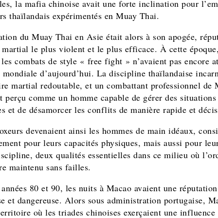
les, la mafia chinoise avait une forte inclination pour l’
rs thaïlandais expérimentés en Muay Thai.
ation du Muay Thai en Asie était alors à son apogée, répu
t martial le plus violent et le plus efficace. À cette époque,
es combats de style « free fight » n’avaient pas encore at
é mondiale d’aujourd’hui. La discipline thaïlandaise incarn
aire martial redoutable, et un combattant professionnel de
it perçu comme un homme capable de gérer des situations
s et de désamorcer les conflits de manière rapide et décis
oxeurs devenaient ainsi les hommes de main idéaux, cons
ement pour leurs capacités physiques, mais aussi pour leu
iscipline, deux qualités essentielles dans ce milieu où l’or
re maintenu sans failles.
 années 80 et 90, les nuits à Macao avaient une réputation
se et dangereuse. Alors sous administration portugaise, M
territoire où les triades chinoises exerçaient une influence