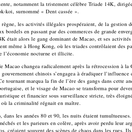
ente, notamment la tristement célèbre Triade 14K, dirigé
k-koi, surnommé « Dent cassée ».
règne, les activités illégales prospéraient, de la gestion d
aux bordels en passant par des commerces de grande enver
4K était alors le gang dominant de Macao, et ses activités
ient même à Hong Kong, où les triades contrôlaient des p
e l’économie nocturne et illicite.
de Macao changea radicalement après la rétrocession à la
 gouvernement chinois s’engagea à éradiquer l’influence 
 Ce tournant marqua la fin de l’ère des gangs dans cette a
portugaise, et le visage de Macao se transforma pour deve
uristique et financier sous surveillance stricte, très éloign
où la criminalité régnait en maître.
 dans les années 80 et 90, les nuits étaient tumultueuses.
méchés et les parieurs en colère, après avoir perdu leur ar
os, créaient souvent des scènes de chaos dans les rues. Ils