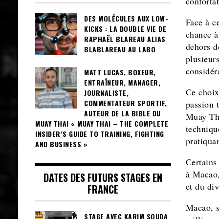
conforta
DES MOLÉCULES AUX LOW-
Face à c
KICKS : LA DOUBLE VIE DE
chance à
RAPHAËL BLAREAU ALIAS
dehors d
BLABLAREAU AU LABO
plusieur
considér
MATT LUCAS, BOXEUR,
ENTRAÎNEUR, MANAGER,
Ce choix
JOURNALISTE,
COMMENTATEUR SPORTIF,
passion 
AUTEUR DE LA BIBLE DU
Muay Tha
MUAY THAI « MUAY THAI – THE COMPLETE
technique
INSIDER’S GUIDE TO TRAINING, FIGHTING
pratiquan
AND BUSINESS »
Certains
à Macao,
DATES DES FUTURS STAGES EN
et du di
FRANCE
Macao, s
STAGE AVEC KARIM SOUDA