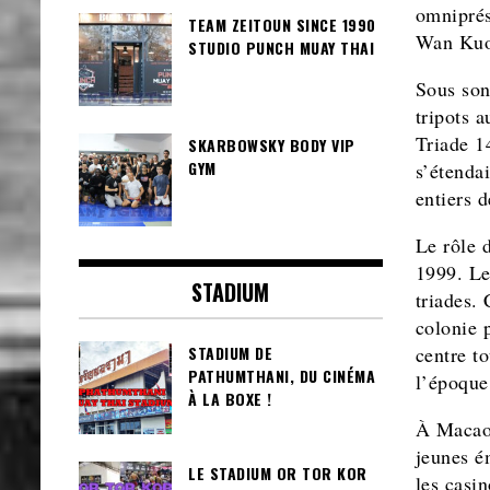
omniprés
TEAM ZEITOUN SINCE 1990
Wan Kuo
STUDIO PUNCH MUAY THAI
Sous son 
tripots 
Triade 1
SKARBOWSKY BODY VIP
GYM
s’étenda
entiers d
Le rôle 
1999. Le
STADIUM
triades.
colonie 
centre to
STADIUM DE
PATHUMTHANI, DU CINÉMA
l’époque 
À LA BOXE !
À Macao,
jeunes é
LE STADIUM OR TOR KOR
les casin