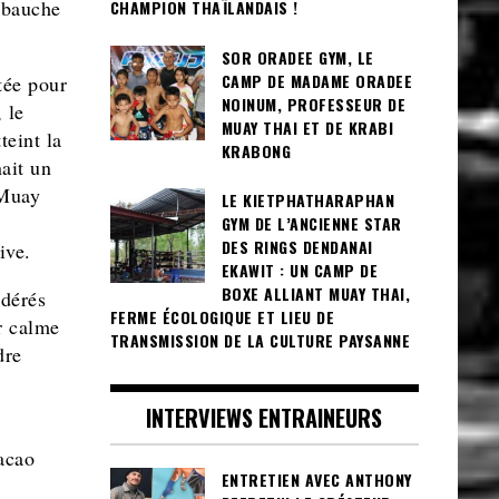
embauche
CHAMPION THAÏLANDAIS !
SOR ORADEE GYM, LE
CAMP DE MADAME ORADEE
tée pour
NOINUM, PROFESSEUR DE
 le
MUAY THAI ET DE KRABI
teint la
KRABONG
ait un
 Muay
LE KIETPHATHARAPHAN
GYM DE L’ANCIENNE STAR
DES RINGS DENDANAI
ive.
EKAWIT : UN CAMP DE
BOXE ALLIANT MUAY THAI,
idérés
FERME ÉCOLOGIQUE ET LIEU DE
r calme
TRANSMISSION DE LA CULTURE PAYSANNE
dre
INTERVIEWS ENTRAINEURS
acao
ENTRETIEN AVEC ANTHONY