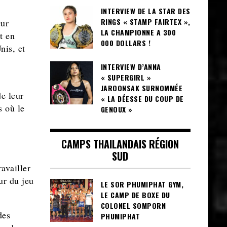
INTERVIEW DE LA STAR DES
RINGS « STAMP FAIRTEX »,
eur
LA CHAMPIONNE A 300
t en
000 DOLLARS !
nis, et
INTERVIEW D’ANNA
« SUPERGIRL »
JAROONSAK SURNOMMÉE
e leur
« LA DÉESSE DU COUP DE
s où le
GENOUX »
CAMPS THAILANDAIS RÉGION
SUD
availler
ur du jeu
LE SOR PHUMIPHAT GYM,
LE CAMP DE BOXE DU
COLONEL SOMPORN
des
PHUMIPHAT