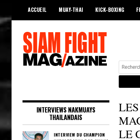
Skip
ACCUEIL
MUAY-THAI
KICK-BOXING
F
to
content
Recherche
Siam Fight Mag le magazine web qui
SIAM FIGHT MAG
fait vivre le Muay Thaï.
LES
INTERVIEWS NAKMUAYS
THAILANDAIS
MAC
LE 
INTERVIEW DU CHAMPION