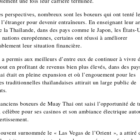
blement une fois leur carrière terminée.
es perspectives, nombreux sont les boxeurs qui ont tenté l
 l’étranger pour devenir entraîneurs. En enseignant leur ar
e la Thaïlande, dans des pays comme le Japon, les États-U
s nations européennes, certains ont réussi à améliorer
ablement leur situation financière.
 a permis aux meilleurs d’entre eux de continuer à vivre d
tout en profitant de revenus bien plus élevés, dans des pay
i était en pleine expansion et où l’engouement pour les
s traditionnelles thaïlandaises attirait un large public de
ts.
 anciens boxeurs de Muay Thai ont saisi l’opportunité de tr
 célèbre pour ses casinos et son ambiance électrique auto
vertissement.
ouvent surnommée le « Las Vegas de l’Orient », a attiré 