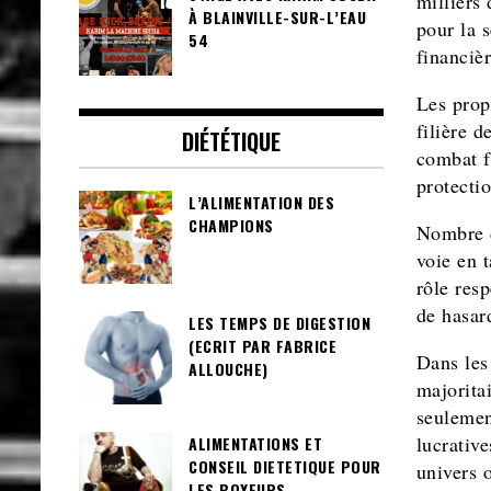
milliers
À BLAINVILLE-SUR-L’EAU
pour la 
54
financiè
Les prop
filière 
DIÉTÉTIQUE
combat f
protectio
L’ALIMENTATION DES
CHAMPIONS
Nombre d
voie en 
rôle res
de hasar
LES TEMPS DE DIGESTION
(ECRIT PAR FABRICE
Dans les
ALLOUCHE)
majorita
seulemen
lucrativ
ALIMENTATIONS ET
CONSEIL DIETETIQUE POUR
univers o
LES BOXEURS