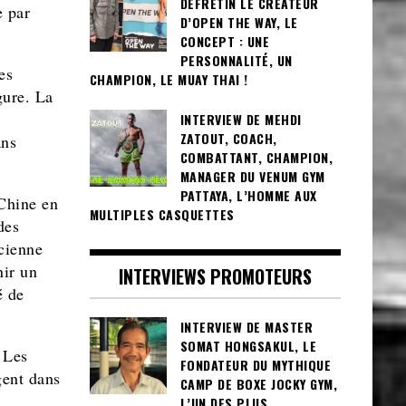
DEFRETIN LE CRÉATEUR
e par
D’OPEN THE WAY, LE
CONCEPT : UNE
PERSONNALITÉ, UN
es
CHAMPION, LE MUAY THAI !
gure. La
INTERVIEW DE MEHDI
ZATOUT, COACH,
ans
COMBATTANT, CHAMPION,
MANAGER DU VENUM GYM
PATTAYA, L’HOMME AUX
 Chine en
MULTIPLES CASQUETTES
des
ncienne
nir un
INTERVIEWS PROMOTEURS
é de
INTERVIEW DE MASTER
SOMAT HONGSAKUL, LE
 Les
FONDATEUR DU MYTHIQUE
gent dans
CAMP DE BOXE JOCKY GYM,
L’UN DES PLUS