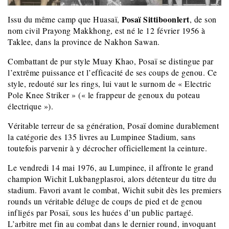
Posaï Sittiboonlert
Issu du même camp que Huasaï,
, de son
nom civil Prayong Makkhong, est né le 12 février 1956 à
Taklee, dans la province de Nakhon Sawan.
Combattant de pur style Muay Khao, Posaï se distingue par
l’extrême puissance et l’efficacité de ses coups de genou. Ce
style, redouté sur les rings, lui vaut le surnom de « Electric
Pole Knee Striker » (« le frappeur de genoux du poteau
électrique »).
Véritable terreur de sa génération, Posaï domine durablement
la catégorie des 135 livres au Lumpinee Stadium, sans
toutefois parvenir à y décrocher officiellement la ceinture.
Le vendredi 14 mai 1976, au Lumpinee, il affronte le grand
champion Wichit Lukbangplasroi, alors détenteur du titre du
stadium. Favori avant le combat, Wichit subit dès les premiers
rounds un véritable déluge de coups de pied et de genou
infligés par Posaï, sous les huées d’un public partagé.
L’arbitre met fin au combat dans le dernier round, invoquant