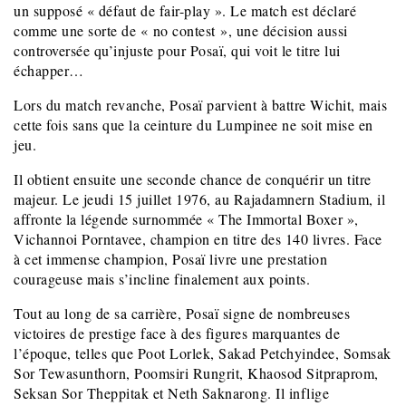
un supposé « défaut de fair-play ». Le match est déclaré
comme une sorte de « no contest », une décision aussi
controversée qu’injuste pour Posaï, qui voit le titre lui
échapper…
Lors du match revanche, Posaï parvient à battre Wichit, mais
cette fois sans que la ceinture du Lumpinee ne soit mise en
jeu.
Il obtient ensuite une seconde chance de conquérir un titre
majeur. Le jeudi 15 juillet 1976, au Rajadamnern Stadium, il
affronte la légende surnommée « The Immortal Boxer »,
Vichannoi Porntavee, champion en titre des 140 livres. Face
à cet immense champion, Posaï livre une prestation
courageuse mais s’incline finalement aux points.
Tout au long de sa carrière, Posaï signe de nombreuses
victoires de prestige face à des figures marquantes de
l’époque, telles que Poot Lorlek, Sakad Petchyindee, Somsak
Sor Tewasunthorn, Poomsiri Rungrit, Khaosod Sitpraprom,
Seksan Sor Theppitak et Neth Saknarong. Il inflige