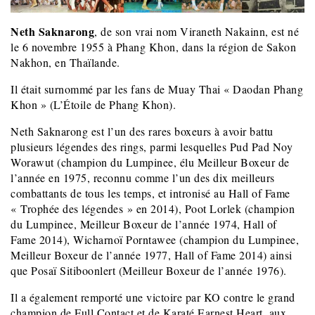
Neth Saknarong
, de son vrai nom Viraneth Nakainn, est né
le 6 novembre 1955 à Phang Khon, dans la région de Sakon
Nakhon, en Thaïlande.
Il était surnommé par les fans de Muay Thai « Daodan Phang
Khon » (L’Étoile de Phang Khon).
Neth Saknarong est l’un des rares boxeurs à avoir battu
plusieurs légendes des rings, parmi lesquelles Pud Pad Noy
Worawut (champion du Lumpinee, élu Meilleur Boxeur de
l’année en 1975, reconnu comme l’un des dix meilleurs
combattants de tous les temps, et intronisé au Hall of Fame
« Trophée des légendes » en 2014), Poot Lorlek (champion
du Lumpinee, Meilleur Boxeur de l’année 1974, Hall of
Fame 2014), Wicharnoï Porntawee (champion du Lumpinee,
Meilleur Boxeur de l’année 1977, Hall of Fame 2014) ainsi
que Posaï Sitiboonlert (Meilleur Boxeur de l’année 1976).
Il a également remporté une victoire par KO contre le grand
champion de Full Contact et de Karaté Earnest Heart, aux