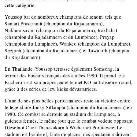
cette catégorie.
Youssop bat de nombreux champions de renom, tels que
Samart Prasarnmit (champion du Rajadamnern),
Nakhornsavan (champion du Rajadamnern), Rakhchat
(champion du Rajadamnern et du Lumpinee), Prayap
(champion du Lumpinee), Wankeo (champion du Lumpinee),
Seepreh (champion du Rajadamnern) et Tawalorh (champion
du Rajadamnern).
En Thaïlande, Youssop terrasse également Somsong, la
terreur des boxeurs français des années 1980. Il prend le «
Bûcheron » à son propre jeu et le met KO au troisième round,
grâce à des séries de low kicks dévastatrices.
L’une de ses plus belles performances reste sa victoire contre
le légendaire Jocky Sitkanpai (champion du Rajadamnern) en
1980. Ce combat se déroule au stadium du Lumpinee, à
guichets fermés, le même jour que le combat vedette opposant
Dieselnoi Chor Thanasukarn à Wicharnoï Porntawee. Le
stadium est bondé et, faute de places, des spectateurs doivent