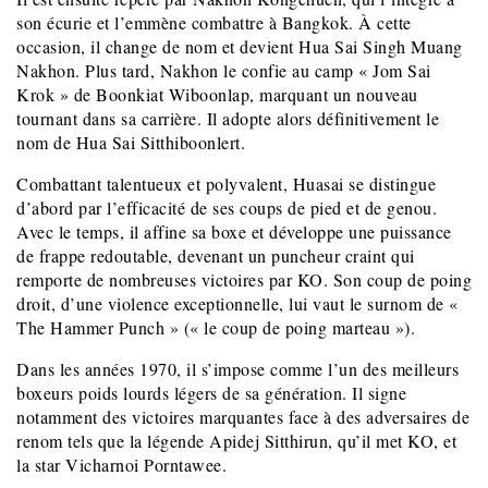
son écurie et l’emmène combattre à Bangkok. À cette
occasion, il change de nom et devient Hua Sai Singh Muang
Nakhon. Plus tard, Nakhon le confie au camp « Jom Sai
Krok » de Boonkiat Wiboonlap, marquant un nouveau
tournant dans sa carrière. Il adopte alors définitivement le
nom de Hua Sai Sitthiboonlert.
Combattant talentueux et polyvalent, Huasai se distingue
d’abord par l’efficacité de ses coups de pied et de genou.
Avec le temps, il affine sa boxe et développe une puissance
de frappe redoutable, devenant un puncheur craint qui
remporte de nombreuses victoires par KO. Son coup de poing
droit, d’une violence exceptionnelle, lui vaut le surnom de «
The Hammer Punch » (« le coup de poing marteau »).
Dans les années 1970, il s’impose comme l’un des meilleurs
boxeurs poids lourds légers de sa génération. Il signe
notamment des victoires marquantes face à des adversaires de
renom tels que la légende Apidej Sitthirun, qu’il met KO, et
la star Vicharnoi Porntawee.