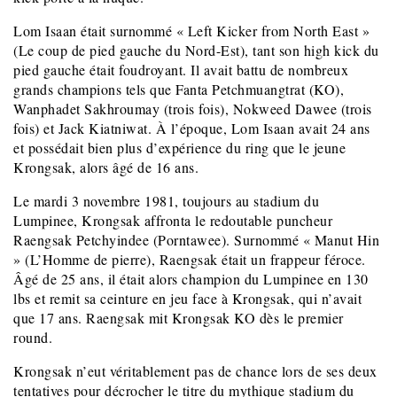
Lom Isaan était surnommé « Left Kicker from North East »
(Le coup de pied gauche du Nord-Est), tant son high kick du
pied gauche était foudroyant. Il avait battu de nombreux
grands champions tels que Fanta Petchmuangtrat (KO),
Wanphadet Sakhroumay (trois fois), Nokweed Dawee (trois
fois) et Jack Kiatniwat. À l’époque, Lom Isaan avait 24 ans
et possédait bien plus d’expérience du ring que le jeune
Krongsak, alors âgé de 16 ans.
Le mardi 3 novembre 1981, toujours au stadium du
Lumpinee, Krongsak affronta le redoutable puncheur
Raengsak Petchyindee (Porntawee). Surnommé « Manut Hin
» (L’Homme de pierre), Raengsak était un frappeur féroce.
Âgé de 25 ans, il était alors champion du Lumpinee en 130
lbs et remit sa ceinture en jeu face à Krongsak, qui n’avait
que 17 ans. Raengsak mit Krongsak KO dès le premier
round.
Krongsak n’eut véritablement pas de chance lors de ses deux
tentatives pour décrocher le titre du mythique stadium du