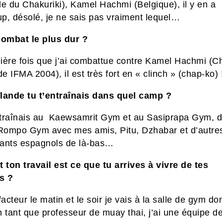
e du Chakuriki), Kamel Hachmi (Belgique), il y en a
p, désolé, je ne sais pas vraiment lequel…
combat le plus dur ?
ière fois que j’ai combattue contre Kamel Hachmi (
 IFMA 2004), il est très fort en « clinch » (chap-ko) 
ïlande
tu t’entraînais dans quel camp ?
traînais au Kaewsamrit Gym et au Sasiprapa Gym, d
 Rompo Gym avec mes amis, Pitu, Dzhabar et d’autre
ants espagnols de là-bas…
t ton travail est ce que tu arrives à vivre de tes
s ?
facteur le matin et le soir je vais à la salle de gym d
 tant que professeur de muay thai, j’ai une équipe d