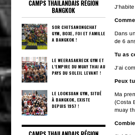
CAMPS THAILANDAIS RÉGION
J’habit
BANGKOK
Comment
SOR CHITSANONGCHAT
GYM, BOXE, FOI ET FAMILLE
Dans un 
A BANGKOK !
de 6 a
Tu as c
LE WEERASAKRECK GYM ET
L’EMPIRE DU MUAY THAI AU
J’ai co
PAYS DU SOLEIL LEVANT !
Peux tu
LE LOOKSUAN GYM, SITUÉ
Ma premi
À BANGKOK, EXISTE
(Costa 
DEPUIS 1957 !
muay t
Combien
CAMPS THAILANDAIS RÉGION