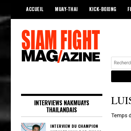
Skip
ACCUEIL
MUAY-THAI
KICK-BOXING
F
to
content
Recherche
Siam Fight Mag le magazine web qui
SIAM FIGHT MAG
fait vivre le Muay Thaï.
LUI
INTERVIEWS NAKMUAYS
THAILANDAIS
Temps de
INTERVIEW DU CHAMPION