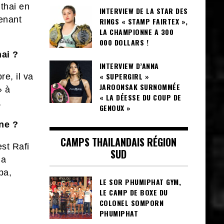
 thai en
INTERVIEW DE LA STAR DES
enant
RINGS « STAMP FAIRTEX »,
LA CHAMPIONNE A 300
000 DOLLARS !
hai ?
INTERVIEW D’ANNA
« SUPERGIRL »
e, il va
JAROONSAK SURNOMMÉE
» à
« LA DÉESSE DU COUP DE
…
GENOUX »
ne
?
CAMPS THAILANDAIS RÉGION
st Rafi
SUD
 a
ba,
LE SOR PHUMIPHAT GYM,
LE CAMP DE BOXE DU
COLONEL SOMPORN
PHUMIPHAT