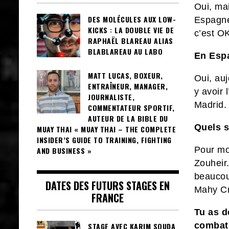
Oui, mai
DES MOLÉCULES AUX LOW-
Espagne
KICKS : LA DOUBLE VIE DE
c’est 
RAPHAËL BLAREAU ALIAS
BLABLAREAU AU LABO
En Esp
MATT LUCAS, BOXEUR,
Oui, auj
ENTRAÎNEUR, MANAGER,
y avoir 
JOURNALISTE,
Madrid. 
COMMENTATEUR SPORTIF,
AUTEUR DE LA BIBLE DU
Quels s
MUAY THAI « MUAY THAI – THE COMPLETE
INSIDER’S GUIDE TO TRAINING, FIGHTING
Pour mo
AND BUSINESS »
Zouheir
beaucou
DATES DES FUTURS STAGES EN
Mahy Cr
FRANCE
Tu as d
combats
STAGE AVEC KARIM SOUDA