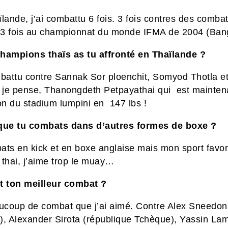
ande, j’ai combattu 6 fois. 3 fois contres des combat
t 3 fois au championnat du monde IFMA de 2004 (Ban
hampions thaïs as tu affronté
en Thaïlande
?
mbattu contre Sannak Sor ploenchit, Somyod Thotla et
r je pense, Thanongdeth Petpayathai qui est mainten
n du stadium lumpini en 147 lbs !
que tu combats dans d’autres formes de boxe ?
ats en kick et en boxe anglaise mais mon sport favori
 thai, j’aime trop le muay…
t ton meilleur combat ?
aucoup de combat que j’ai aimé. Contre Alex Sneedon
), Alexander Sirota (république Tchèque), Yassin Lam