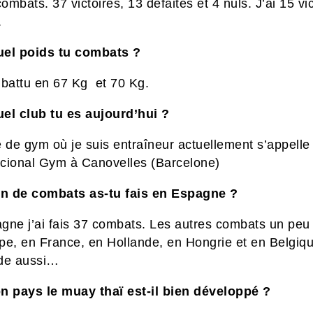
combats. 37 victoires, 13 défaites et 4 nuls. J’ai 15 vi
.
el poids tu combats ?
mbattu en 67 Kg et 70 Kg.
el club tu es aujourd’hui ?
 de gym où je suis entraîneur actuellement s’appelle
nacional Gym à Canovelles (Barcelone)
n de combats as-tu fais en Espagne
?
gne j’ai fais 37 combats. Les autres
combats un peu 
ope,
en France, en Hollande, en Hongrie et en Belgiq
de aussi…
n pays le muay thaï est-il bien développé ?