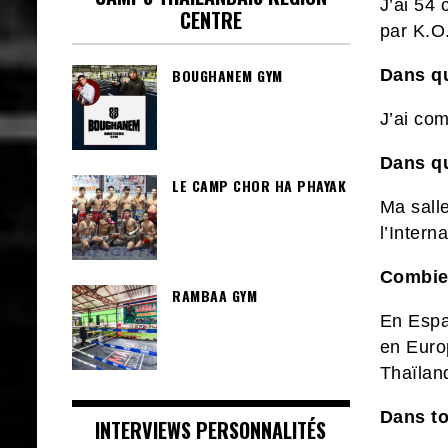
J’ai 54 
CENTRE
par K.O
BOUGHANEM GYM
Dans qu
J’ai co
Dans qu
LE CAMP CHOR HA PHAYAK
Ma salle
l’Inter
Combie
RAMBAA GYM
En Espa
en Eur
Thaïlan
Dans to
INTERVIEWS PERSONNALITÉS