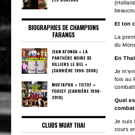
(Holland
beaucou
Et ton 
BIOGRAPHIES DE CHAMPIONS
FARANGS
La prem
du Monde
JEAN ATONGA « LA
PANTHÈRE NOIRE DE
En Tha
VILLIERS LE BEL »
(CARRIÈRE 1990-2000)
Je m’en
fois au
MUSTAPHA « TOTOF »
combatt
YOUCEF (CARRIÈRE 1990-
2010)
Quel es
combat
Je suis 
CLUBS MUAY THAI
cours en