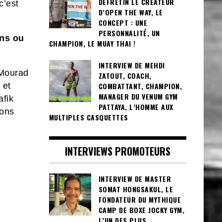
DEFRETIN LE CRÉATEUR
c’est
D’OPEN THE WAY, LE
CONCEPT : UNE
PERSONNALITÉ, UN
ns ou
CHAMPION, LE MUAY THAI !
INTERVIEW DE MEHDI
 Mourad
ZATOUT, COACH,
COMBATTANT, CHAMPION,
 et
MANAGER DU VENUM GYM
fik
PATTAYA, L’HOMME AUX
bons
MULTIPLES CASQUETTES
INTERVIEWS PROMOTEURS
INTERVIEW DE MASTER
SOMAT HONGSAKUL, LE
FONDATEUR DU MYTHIQUE
CAMP DE BOXE JOCKY GYM,
L’UN DES PLUS