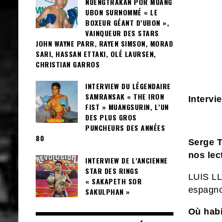
NUENGTRAKAN POR MUANG
UBON SURNOMMÉ « LE
BOXEUR GÉANT D’UBON »,
VAINQUEUR DES STARS
JOHN WAYNE PARR, RAYEN SIMSON, MORAD
SARI, HASSAN ETTAKI, OLÉ LAURSEN,
CHRISTIAN GARROS
INTERVIEW DU LÉGENDAIRE
SAMRANSAK « THE IRON
Interv
FIST » MUANGSURIN, L’UN
DES PLUS GROS
PUNCHEURS DES ANNÉES
80
Serge T
nos lec
INTERVIEW DE L’ANCIENNE
STAR DES RINGS
LUIS L
« SAKAPETH SOR
espagno
SAKULPHAN »
Où habi