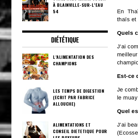
À BLAINVILLE-SUR-L’EAU
54
En Thaïl
thaïs e
Quels c
DIÉTÉTIQUE
J’ai co
meilleu
L’ALIMENTATION DES
champio
CHAMPIONS
Est-ce 
Je comb
LES TEMPS DE DIGESTION
(ECRIT PAR FABRICE
le muay
ALLOUCHE)
Quel es
ALIMENTATIONS ET
J’ai be
CONSEIL DIETETIQUE POUR
(Ecosse
LES BOXEURS