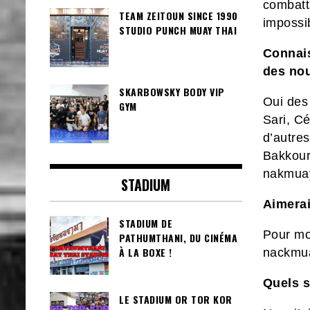
combatt
TEAM ZEITOUN SINCE 1990
imposs
STUDIO PUNCH MUAY THAI
Connais
des no
SKARBOWSKY BODY VIP
Oui des
GYM
Sari, Cé
d’autre
Bakkour
nakmuay
STADIUM
Aimerai
STADIUM DE
Pour moi
PATHUMTHANI, DU CINÉMA
À LA BOXE !
nackmu
Quels s
LE STADIUM OR TOR KOR