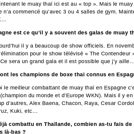
ntenant le muay thaï ici est au « top ». Mais le muay
 n’a commencé qu’avec 3 ou 4 salles de gym. Maint
OK…
agne
est ce qu’il y a souvent des galas de muay t
ourd’hui il y a beaucoup de show officiels. En novembr
l’élimination pour le show télévisé « The Contendeur 
Ce sera un grand gala et il est possible que j’y aille
ont les champions de boxe thai connus en Espag
i le meilleur combattant de muay thaï en Espagne c’e
.(champion du monde et d’Europe WKN). Mais il y en
p d’autres, Alex Baena, Chacon, Raya, Cesar Cordo
uz, Kuki, etc…
éjà combattu en Thaïlande
,
combien as-tu fais de
 là-bas ?