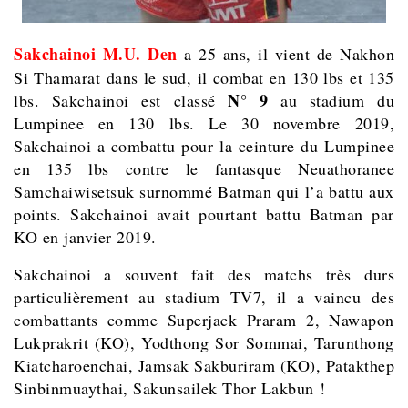
Sakchainoi M.U. Den
a 25 ans, il vient de Nakhon
Si Thamarat dans le sud, il combat en 130 lbs et 135
N° 9
lbs. Sakchainoi est classé
au stadium du
Lumpinee en 130 lbs. Le 30 novembre 2019,
Sakchainoi a combattu pour la ceinture du Lumpinee
en 135 lbs contre le fantasque Neuathoranee
Samchaiwisetsuk surnommé Batman qui l’a battu aux
points. Sakchainoi avait pourtant battu Batman par
KO en janvier 2019.
Sakchainoi a souvent fait des matchs très durs
particulièrement au stadium TV7, il a vaincu des
combattants comme Superjack Praram 2, Nawapon
Lukprakrit (KO), Yodthong Sor Sommai, Tarunthong
Kiatcharoenchai, Jamsak Sakburiram (KO), Patakthep
Sinbinmuaythai, Sakunsailek Thor Lakbun !