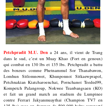
Petchpradit M.U. Den
a 24 ans, il vient de Trang
dans le sud, c’est un Muay Khao (Fort en genoux)
qui combat en 130 lbs et 135 lbs. Petchpradit a battu
des boxeurs comme Phetnammul Sor Thanabawon,
Lomhun Sitlomnowet, Khunponnoi Sitkaewprapol,
Petchnakian Kiatcharoenchai, Pornchanoi Teeded99,
Kompetch Palangroup, Nokwee Teanbangsaen (KO)
et fait un grand match au stadium du Lumpinee
contre Ferrari Jakyanmuaythai (Champion TV7 en
135 lbs) avec un dumpan de 500 000 bahts remporté