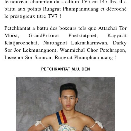
le nouveau champion du stadium TV7 en 147 lbs, il a
battu aux points Rungrat Phumpanmuang et décroché
le prestigieux titre TV7 !
Petchkantat a battu des boxeurs tels que
Attachaï Tor
Morsi, GrandPrixnoi Phetkiatphet, Kayyasit
Kiatjaroenchai, Narongnoi Lukmakarmwan, Darky
Sor Jor Lekmuangnont, Wanmichaï Chor Petchrapon,
Inseenoï Sor Samran, Rungrat Phumphanmuang !
PETCHKANTAT M.U. DEN