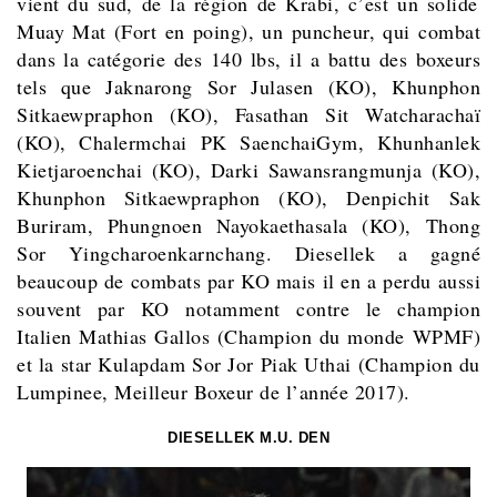
vient du sud, de la région de Krabi, c’est un solide
Muay Mat (Fort en poing), un puncheur, qui combat
dans la catégorie des 140 lbs, il a battu des boxeurs
tels que Jaknarong Sor Julasen (KO), Khunphon
Sitkaewpraphon (KO), Fasathan Sit Watcharachaï
(KO), Chalermchai PK SaenchaiGym, Khunhanlek
Kietjaroenchai (KO), Darki Sawansrangmunja (KO),
Khunphon Sitkaewpraphon (KO), Denpichit Sak
Buriram, Phungnoen Nayokaethasala (KO), Thong
Sor Yingcharoenkarnchang. Diesellek a gagné
beaucoup de combats par KO mais il en a perdu aussi
souvent par KO notamment contre le champion
Italien Mathias Gallos (Champion du monde WPMF)
et la star Kulapdam Sor Jor Piak Uthai (Champion du
Lumpinee, Meilleur Boxeur de l’année 2017).
DIESELLEK M.U. DEN