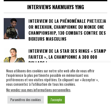
INTERVIEWS NAKMUAYS YING
INTERVIEW DE LA PHÉNOMÉNALE PHETJEEJA
OR MEEKHUN, CHAMPIONNE DU MONDE ONE
CHAMPIONSHIP, 130 COMBATS CONTRE DES
BOXEURS MASCULINS
INTERVIEW DE LA STAR DES RINGS « STAMP
FAIRTEX », LA CHAMPIONNE A 300 000
DOLLARS !
Nous utilisons des cookies sur notre site web afin de vous offrir
l’expérience la plus pertinente possible en mémorisant vos
INTERVIEW D’ANNA « SUPERGIRL »
préférences et vos visites répétées. En cliquant sur « Accepter »,
JAROONSAK SURNOMMÉE « LA DÉESSE DU
vous consentez à l’utilisation de tous les cookies.
COUP DE GENOUX »
Ne vendez pas mes informations personnelles
.
Paramètres des cookies
J'accepte