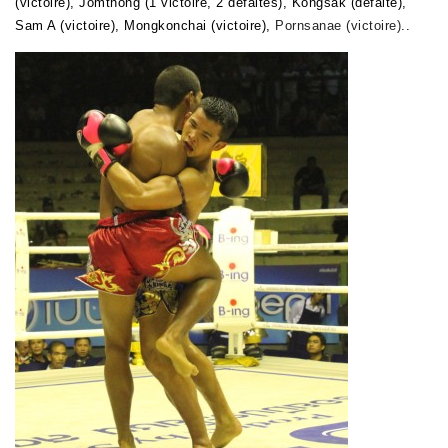
(victoire), Jomthong (1 victoire, 2 défaites), Kongsak (défaite),
Sam A (victoire), Mongkonchai (victoire),
Pornsanae (victoire)
..