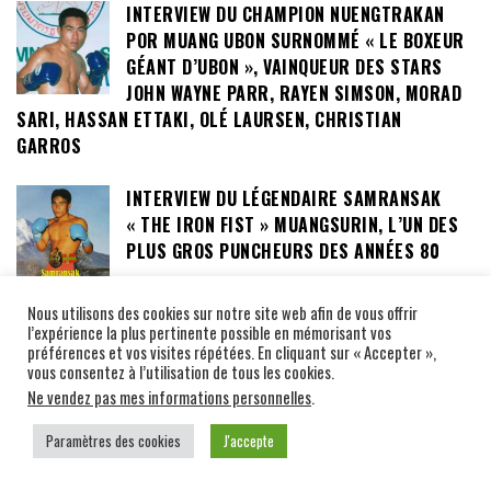
INTERVIEW DU CHAMPION NUENGTRAKAN
POR MUANG UBON SURNOMMÉ « LE BOXEUR
GÉANT D’UBON », VAINQUEUR DES STARS
JOHN WAYNE PARR, RAYEN SIMSON, MORAD
SARI, HASSAN ETTAKI, OLÉ LAURSEN, CHRISTIAN
GARROS
INTERVIEW DU LÉGENDAIRE SAMRANSAK
« THE IRON FIST » MUANGSURIN, L’UN DES
PLUS GROS PUNCHEURS DES ANNÉES 80
Nous utilisons des cookies sur notre site web afin de vous offrir
INTERVIEW DE L’ANCIENNE STAR DES RINGS
l’expérience la plus pertinente possible en mémorisant vos
« SAKAPETH SOR SAKULPHAN »
préférences et vos visites répétées. En cliquant sur « Accepter »,
vous consentez à l’utilisation de tous les cookies.
Ne vendez pas mes informations personnelles
.
Paramètres des cookies
J'accepte
CAMPS THAILANDAIS RÉGION BANGKOK