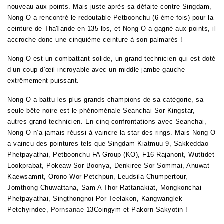
nouveau aux points. Mais juste après sa défaite contre Singdam,
Nong O a rencontré le redoutable Petboonchu (6 ème fois) pour la
ceinture de Thaïlande en 135 lbs, et Nong O a gagné aux points, il
accroche donc une cinquième ceinture à son palmarès !
Nong O est un combattant solide, un grand technicien qui est doté
d’un coup d’œil incroyable avec un middle jambe gauche
extrêmement puissant.
Nong O a battu les plus grands champions de sa catégorie, sa
seule bête noire est le phénoménale Seanchai Sor Kingstar,
autres grand technicien. En cinq confrontations avec Seanchai,
Nong O n’a jamais réussi à vaincre la star des rings. Mais Nong O
a vaincu des pointures tels que Singdam Kiatmuu 9, Sakkeddao
Phetpayathai, Petboonchu FA Group (KO), F16 Rajanont, Wuttidet
Lookprabat, Pokeaw Sor Boonya, Denkiree Sor Sommai, Anuwat
Kaewsamrit, Orono Wor Petchpun, Leudsila Chumpertour,
Jomthong Chuwattana, Sam A Thor Rattanakiat, Mongkonchai
Phetpayathai, Singthongnoi Por Teelakon, Kangwanglek
Petchyindee,
Pornsanae
13Coingym
et Pakorn Sakyotin !