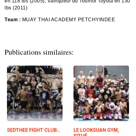
en 118 lbs (2005), Vainqueur du Tournoi Toyota en 130
lbs (2011)
Team :
MUAY THAI ACADEMY PETCHYINDEE
Publications similaires:
SEDTHEE FIGHT CLUB…
LE LOOKSUAN GYM,
SITUÉ…