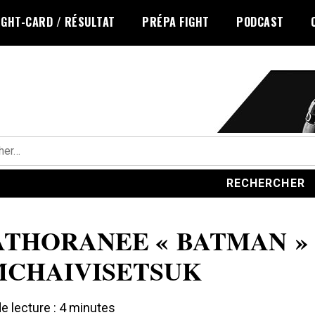
IGHT-CARD / RÉSULTAT
PRÉPA FIGHT
PODCAST
r :
ATHORANEE « BATMAN »
MCHAIVISETSUK
 lecture :
4
minutes