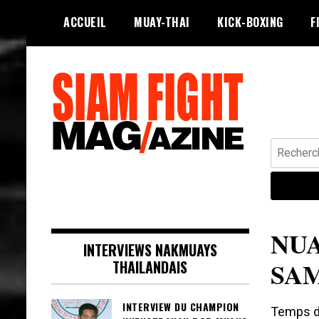
Skip
ACCUEIL
MUAY-THAI
KICK-BOXING
F
to
content
Recherche
Siam Fight Mag le magazine web qui
SIAM FIGHT MAG
fait vivre le Muay Thaï.
NU
INTERVIEWS NAKMUAYS
SA
THAILANDAIS
INTERVIEW DU CHAMPION
Temps de