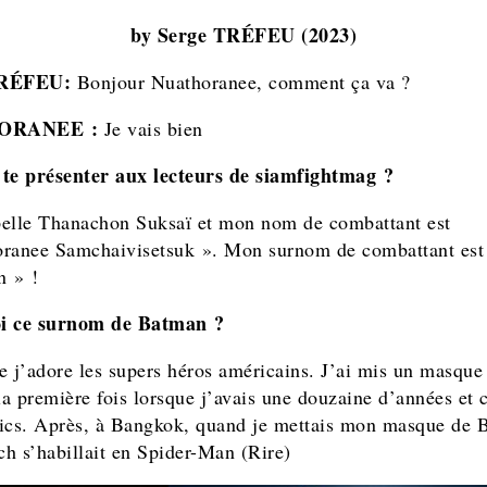
by Serge TRÉFEU (2023)
R
É
FEU:
Bonjour Nuathoranee, comment ça va ?
ORANEE :
Je vais bien
te présenter aux lecteurs de siamfightmag ?
elle Thanachon Suksaï et mon nom de combattant est
ranee Samchaivisetsuk ». Mon surnom de combattant est
n » !
i ce surnom de Batman ?
e j’adore les supers héros américains. J’ai mis un masque
a première fois lorsque j’avais une douzaine d’années et c
ics. Après, à Bangkok, quand je mettais mon masque de 
h s’habillait en Spider-Man (Rire)