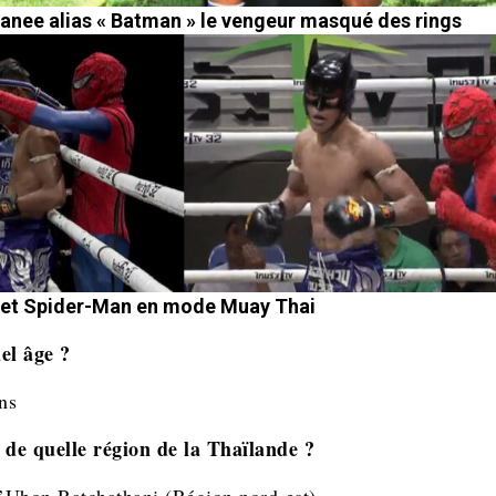
anee alias « Batman » le vengeur masqué des rings
et Spider-Man en mode Muay Thai
el âge ?
ns
 de quelle région de la Thaïlande ?