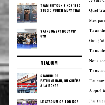
Je suis 
TEAM ZEITOUN SINCE 1990
Quel tra
STUDIO PUNCH MUAY THAI
Mes pare
Tu as de
SKARBOWSKY BODY VIP
GYM
Oui, j’ai
Tu as de
Nous som
STADIUM
Tu as co
STADIUM DE
J’ai com
PATHUMTHANI, DU CINÉMA
À LA BOXE !
A quel â
J’ai fai
LE STADIUM OR TOR KOR