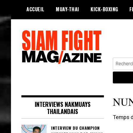
Skip
ACCUEIL
MUAY-THAI
KICK-BOXING
F
to
content
Recherche
Siam Fight Mag le magazine web qui
SIAM FIGHT MAG
fait vivre le Muay Thaï.
NUN
INTERVIEWS NAKMUAYS
THAILANDAIS
Temps de
INTERVIEW DU CHAMPION