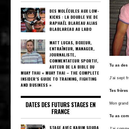
DES MOLÉCULES AUX LOW-
KICKS : LA DOUBLE VIE DE
RAPHAËL BLAREAU ALIAS
BLABLAREAU AU LABO
MATT LUCAS, BOXEUR,
ENTRAÎNEUR, MANAGER,
JOURNALISTE,
COMMENTATEUR SPORTIF,
Tu as des 
AUTEUR DE LA BIBLE DU
MUAY THAI « MUAY THAI – THE COMPLETE
INSIDER’S GUIDE TO TRAINING, FIGHTING
J’ai sept f
AND BUSINESS »
Tes frères
DATES DES FUTURS STAGES EN
Mon grand 
FRANCE
Tu as com
STAGE AVEC KARIM SOUDA
J’ai comme