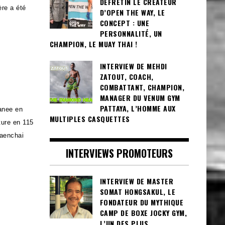
DEFRETIN LE CRÉATEUR
ère a été
D’OPEN THE WAY, LE
CONCEPT : UNE
PERSONNALITÉ, UN
CHAMPION, LE MUAY THAI !
INTERVIEW DE MEHDI
ZATOUT, COACH,
COMBATTANT, CHAMPION,
MANAGER DU VENUM GYM
PATTAYA, L’HOMME AUX
anee en
MULTIPLES CASQUETTES
ture en 115
Saenchai
INTERVIEWS PROMOTEURS
INTERVIEW DE MASTER
SOMAT HONGSAKUL, LE
FONDATEUR DU MYTHIQUE
CAMP DE BOXE JOCKY GYM,
L’UN DES PLUS