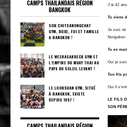
CAMPS THAILANDAIS RÉGION
J’ai 42 ans
BANGKOK
Tu viens d
SOR CHITSANONGCHAT
Je suis né
GYM, BOXE, FOI ET FAMILLE
A BANGKOK !
Nungubon 
Tu es mari
LE WEERASAKRECK GYM ET
L’EMPIRE DU MUAY THAI AU
Oui je suis
PAYS DU SOLEIL LEVANT !
Ton fils p
LE LOOKSUAN GYM, SITUÉ
Oui il s’e
À BANGKOK, EXISTE
DEPUIS 1957 !
LE FILS 
SON PÈRE
CAMPS THAILANDAIS RÉGION