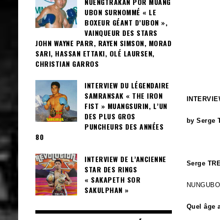
NUENGTRAKAN POR MUANG
UBON SURNOMMÉ « LE
BOXEUR GÉANT D’UBON »,
VAINQUEUR DES STARS
JOHN WAYNE PARR, RAYEN SIMSON, MORAD
SARI, HASSAN ETTAKI, OLÉ LAURSEN,
CHRISTIAN GARROS
INTERVIEW DU LÉGENDAIRE
SAMRANSAK « THE IRON
INTERVI
FIST » MUANGSURIN, L’UN
DES PLUS GROS
by Serge 
PUNCHEURS DES ANNÉES
80
INTERVIEW DE L’ANCIENNE
Serge TRE
STAR DES RINGS
« SAKAPETH SOR
NUNGUBO
SAKULPHAN »
Quel âge a