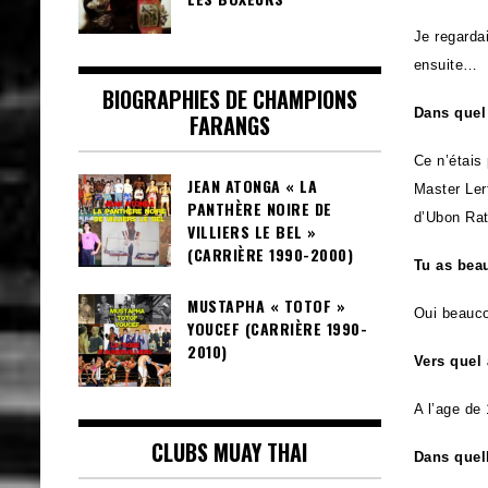
Je regarda
ensuite…
BIOGRAPHIES DE CHAMPIONS
Dans quel
FARANGS
Ce n’étais
JEAN ATONGA « LA
Master Lert
PANTHÈRE NOIRE DE
d’Ubon Ra
VILLIERS LE BEL »
(CARRIÈRE 1990-2000)
Tu as bea
MUSTAPHA « TOTOF »
Oui beauc
YOUCEF (CARRIÈRE 1990-
2010)
Vers quel
A l’age de
CLUBS MUAY THAI
Dans quell