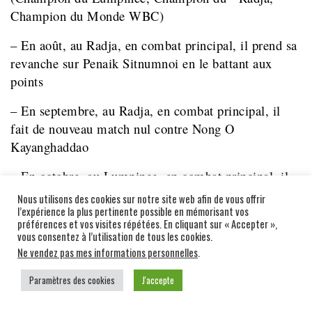
Champion du Monde WBC)
– En août, au Radja, en combat principal, il prend sa
revanche sur Penaik Sitnumnoi en le battant aux
points
– En septembre, au Radja, en combat principal, il
fait de nouveau match nul contre Nong O
Kayanghaddao
– En octobre, au Lumpinee, en combat principal, il
bat le jeune prodige Phetpanomrung Kiatmoo9
Nous utilisons des cookies sur notre site web afin de vous offrir
(Champion de Thaïlande)
l’expérience la plus pertinente possible en mémorisant vos
préférences et vos visites répétées. En cliquant sur « Accepter »,
vous consentez à l’utilisation de tous les cookies.
– En novembre, au Radja, il bat le grand champion
Ne vendez pas mes informations personnelles
.
Jomtong Chuwattana (Champion du Radja, champion
du Monde WBC)
Paramètres des cookies
J'accepte
– En décembre, au Lumpinee, il bat le champion