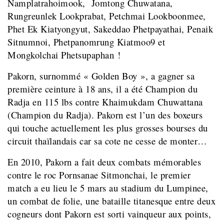
Namplatrahoimook, Jomtong Chuwatana,
Rungreunlek Lookprabat, Petchmai Lookboonmee,
Phet Ek Kiatyongyut, Sakeddao Phetpayathai, Penaik
Sitnumnoi, Phetpanomrung Kiatmoo9 et
Mongkolchai Phetsupaphan !
Pakorn, surnommé « Golden Boy », a gagner sa
première ceinture à 18 ans, il a été Champion du
Radja en 115 lbs contre
Khaimukdam Chuwattana
(Champion du Radja). Pakorn est l’un des boxeurs
qui touche actuellement les plus grosses bourses du
circuit thaïlandais car sa cote ne cesse de monter…
En 2010, Pakorn a fait deux combats mémorables
contre le roc Pornsanae Sitmonchai, le premier
match a eu lieu le 5 mars au stadium du Lumpinee,
un combat de folie, une bataille titanesque entre deux
cogneurs dont Pakorn est sorti vainqueur aux points,