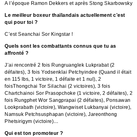
A l’époque Ramon Dekkers et après Stong Skarbowsky
Le meilleur boxeur thaïlandais actuellement c’est
qui pour toi ?
C’est Seanchai Sor Kingstar !
Quels sont les combattants connus que tu as
affronté ?
J’ai rencontré 2 fois
Rungruanglek Lukprabat
(2
défaites
),
3 fois Yodsenklai Petchyindee (Quand il était
en 115 lbs, 1 victoire, 1 défaite et 1 nul)
, 2
fois
Thongchai Tor Silachai (2 victoires), 3 fois
Chartchainoi Sor Prasopchoke (1 victoire, 2 défaites), 2
fois Rungphet Wor Sangprapai (2 défaites), Ponsawan
Lookprabath (victoire), Wangwiset Lukbanyai (victoire),
Namsuk Petchsusphapan (victoire), Jareonthong
Phetsirigym (victoire)…
Qui est ton promoteur ?