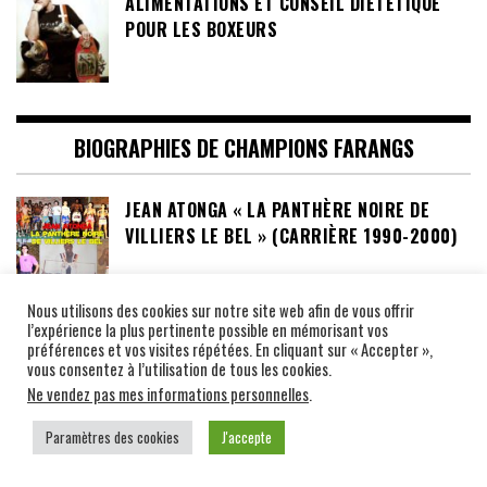
ALIMENTATIONS ET CONSEIL DIETETIQUE
POUR LES BOXEURS
BIOGRAPHIES DE CHAMPIONS FARANGS
JEAN ATONGA « LA PANTHÈRE NOIRE DE
VILLIERS LE BEL » (CARRIÈRE 1990-2000)
Nous utilisons des cookies sur notre site web afin de vous offrir
MUSTAPHA « TOTOF » YOUCEF (CARRIÈRE
l’expérience la plus pertinente possible en mémorisant vos
préférences et vos visites répétées. En cliquant sur « Accepter »,
1990-2010)
vous consentez à l’utilisation de tous les cookies.
Ne vendez pas mes informations personnelles
.
Paramètres des cookies
J'accepte
CLUBS MUAY THAI