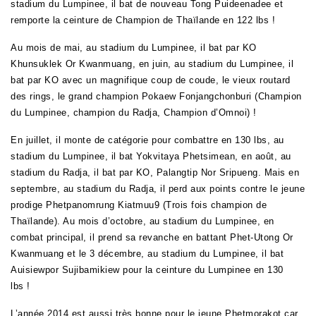
stadium du Lumpinee, il bat de nouveau Tong Puideenadee et
remporte la ceinture de Champion de Thaïlande en 122 lbs !
Au mois de mai, au stadium du Lumpinee, il bat par KO
Khunsuklek Or Kwanmuang, en juin, au stadium du Lumpinee, il
bat par KO avec un magnifique coup de coude, le vieux routard
des rings, le grand champion Pokaew Fonjangchonburi
(Champion
du Lumpinee, champion du Radja, Champion d’Omnoi)
!
En juillet, il monte de catégorie pour combattre en 130 lbs, au
stadium du Lumpinee, il bat Yokvitaya Phetsimean, en août, au
stadium du Radja, il bat par KO, Palangtip Nor Sripueng. Mais en
septembre, au stadium du Radja, il perd aux points contre le jeune
prodige Phetpanomrung Kiatmuu9 (Trois fois champion de
Thaïlande). Au mois d’octobre, au stadium du Lumpinee, en
combat principal, il prend sa revanche en battant Phet-Utong Or
Kwanmuang et le 3 décembre, au stadium du Lumpinee, il bat
Auisiewpor Sujibamikiew pour la ceinture du Lumpinee en 130
lbs
!
L’année 2014 est aussi très bonne pour le jeune Phetmorakot car