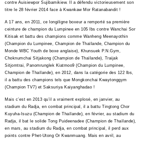
contre Auisiewpor Sujibamikiew. Il a défendu victorieusement son
titre le 28 février 2014 face à Kwankaw Mor Ratanabandit !
A 17 ans, en 2011, ce longiligne boxeur a remporté sa première
ceinture de champion du Lumpinee en 105 lbs contre Wanchai Sor
Kitisak et battu des champions comme Wanheng Meenayothin
(Champion du Lumpinee, Champion de Thaïlande, Champion du
Monde WBC Youth de boxe anglaise), Khunsuek P.N.Gym,
Choknumchai Sitjakong (Champion de Thaïlande), Traijak
Sitjomtrai, Panomrunglek Kiatmoo9 (Champion du Lumpinee,
Champion de Thaïlande), en 2012, dans la catégorie des 122 lbs,
il a battu des champions tels que Mongkonchai Kwaytonggym
(Champion TV7) et Saksuriya Kaiyanghadao !
Mais c’est en 2013 qu’il a vraiment explosé, en janvier, au
stadium du Radja, en combat principal, il a battu Tingtong Chor
Kuyuha-Isuzu (Champion de Thaïlande), en février, au stadium du
Radja, il bat le solide Tong Puideenadee (Champion de Thaïlande),
en mars, au stadium du Radja, en combat principal, il perd aux
points contre Phet-Utong Or Kwanmuang. Mais en avril, au