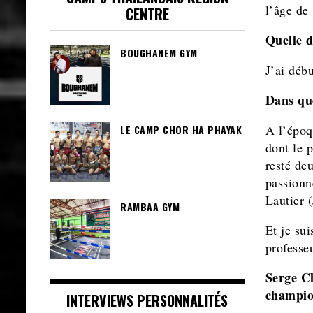
l’âge de
CENTRE
Quelle d
BOUGHANEM GYM
J’ai déb
Dans qu
A l’époq
LE CAMP CHOR HA PHAYAK
dont le p
resté de
passionn
Lautier 
RAMBAA GYM
Et je su
professe
Serge C
champion
INTERVIEWS PERSONNALITÉS