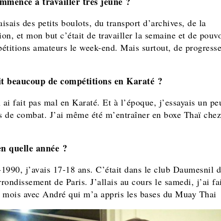
mmencé à travailler très jeune ?
aisais des petits boulots, du transport d’archives, de la
ion, et mon but c’était de travailler la semaine et de pouvo
étitions amateurs le week-end. Mais surtout, de progresse
it beaucoup de compétitions en Karaté ?
 ai fait pas mal en Karaté. Et à l’époque, j’essayais un pe
ts de combat. J’ai même été m’entraîner en boxe Thaï che
en quelle année ?
1990, j’avais 17-18 ans. C’était dans le club Daumesnil d
ondissement de Paris. J’allais au cours le samedi, j’ai fa
 mois avec André qui m’a appris les bases du Muay Thai