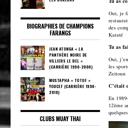
Tu as co
Oui, je f
restaurat
BIOGRAPHIES DE CHAMPIONS
des comp
FARANGS
Karaté
Tu as fa
JEAN ATONGA « LA
PANTHÈRE NOIRE DE
Oui, j’en
VILLIERS LE BEL »
les spor
(CARRIÈRE 1990-2000)
Zeitoun
MUSTAPHA « TOTOF »
C’était 
YOUCEF (CARRIÈRE 1990-
2010)
En 1989-
12ème arr
quelques
CLUBS MUAY THAI