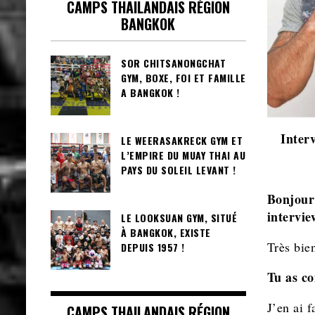
CAMPS THAILANDAIS RÉGION
BANGKOK
SOR CHITSANONGCHAT
GYM, BOXE, FOI ET FAMILLE
A BANGKOK !
Inter
LE WEERASAKRECK GYM ET
L’EMPIRE DU MUAY THAI AU
PAYS DU SOLEIL LEVANT !
Bonjour
intervi
LE LOOKSUAN GYM, SITUÉ
À BANGKOK, EXISTE
Très bien
DEPUIS 1957 !
Tu as co
J’en ai 
CAMPS THAILANDAIS RÉGION