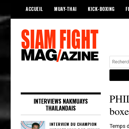
Skip
ACCUEIL
MUAY-THAI
KICK-BOXING
F
to
content
Recherche
Siam Fight Mag le magazine web qui
SIAM FIGHT MAG
fait vivre le Muay Thaï.
PHIL
INTERVIEWS NAKMUAYS
THAILANDAIS
boxe
INTERVIEW DU CHAMPION
Temps de