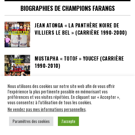
BIOGRAPHIES DE CHAMPIONS FARANGS
JEAN ATONGA « LA PANTHÈRE NOIRE DE
VILLIERS LE BEL » (CARRIÈRE 1990-2000)
MUSTAPHA « TOTOF » YOUCEF (CARRIÈRE
1990-2010)
Nous utilisons des cookies sur notre site web afin de vous offrir
l’expérience la plus pertinente possible en mémorisant vos
préférences et vos visites répétées. En cliquant sur « Accepter »,
CLUBS MUAY THAI
vous consentez à l’utilisation de tous les cookies.
Ne vendez pas mes informations personnelles
.
TEAM ZEITOUN SINCE 1990 STUDIO PUNCH
Paramètres des cookies
J'accepte
MUAY THAI