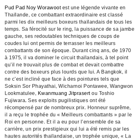
Pud Pad Noy Worawoot
est une légende vivante en
Thaïlande, ce combattant extraordinaire est classé
parmi les dix meilleurs boxeurs thaïlandais de tous les
temps. Sa férocité sur le ring, la puissance de sa jambe
gauche, ses redoutables techniques de coups de
coudes lui ont permis de terrasser les meilleurs
combattants de son époque. Durant cinq ans, de 1970
à 1975, il va dominer le circuit thaïlandais, à tel point
qu’il ne trouvait plus de combat et devait combattre
contre des boxeurs plus lourds que lui. A Bangkok, il
ne c’est incliné que face à des pointures tels que
Soksin Sor Phayathai, Wicharnoi Pontawee, Wangwon
Lookmatulee,
Kwanmuang Jitprasert
ou
Toshio
Fujiwara
.
Ses exploits pugilistiques ont été
récompensé par de nombreux prix. Honneur suprême,
il a reçu le trophée du « Meilleurs combattants » par le
Roi en personne. Et il a eu pour l’ensemble de sa
carrière, un prix prestigieux qui lui a été remis par les
hautes autorités thaïlandaise, un trophée unique, « La