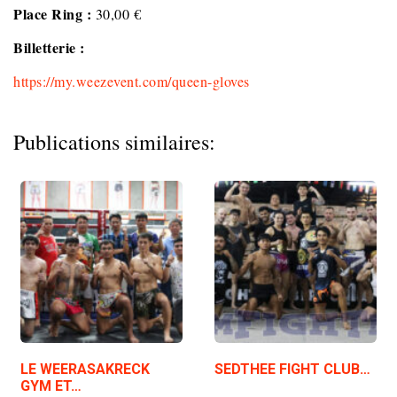
Place Ring :
30,00 €
Billetterie :
https://my.weezevent.com/queen-gloves
Publications similaires:
LE WEERASAKRECK
SEDTHEE FIGHT CLUB…
GYM ET…