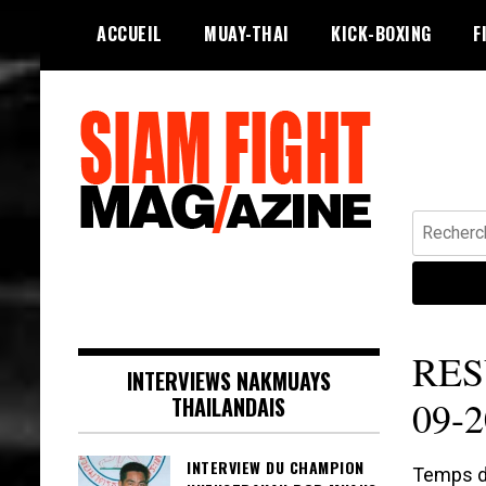
Skip
ACCUEIL
MUAY-THAI
KICK-BOXING
F
to
content
Recherche
Siam Fight Mag le magazine web qui
SIAM FIGHT MAG
fait vivre le Muay Thaï.
RES
INTERVIEWS NAKMUAYS
THAILANDAIS
09-
INTERVIEW DU CHAMPION
Temps de