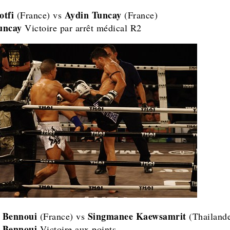
otfi
Aydin Tuncay
(France) vs
(France)
uncay
Victoire par arrêt médical R2
 Bennoui
Singmanee Kaewsamrit
(France) vs
(Thailand
 Bennoui
Victoire aux points