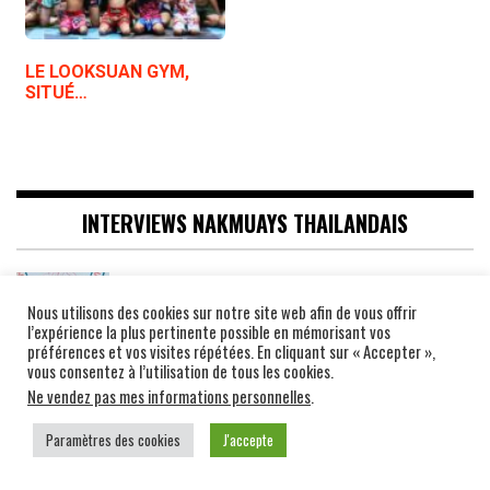
LE LOOKSUAN GYM,
SITUÉ…
INTERVIEWS NAKMUAYS THAILANDAIS
INTERVIEW DU CHAMPION NUENGTRAKAN
POR MUANG UBON SURNOMMÉ « LE BOXEUR
Nous utilisons des cookies sur notre site web afin de vous offrir
l’expérience la plus pertinente possible en mémorisant vos
GÉANT D’UBON », VAINQUEUR DES STARS
préférences et vos visites répétées. En cliquant sur « Accepter »,
JOHN WAYNE PARR, RAYEN SIMSON, MORAD
vous consentez à l’utilisation de tous les cookies.
SARI, HASSAN ETTAKI, OLÉ LAURSEN, CHRISTIAN
Ne vendez pas mes informations personnelles
.
GARROS
Paramètres des cookies
J'accepte
INTERVIEW DU LÉGENDAIRE SAMRANSAK